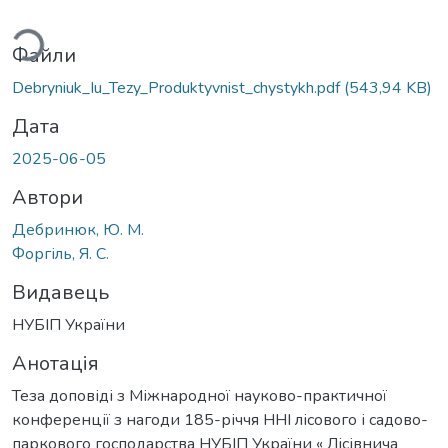
ться...
Файли
Debryniuk_Iu_Tezy_Produktyvnist_chystykh.pdf
(543,94 KB)
Дата
2025-06-05
Автори
Дебринюк, Ю. М.
Форгіль, Я. С.
Видавець
НУБІП України
Анотація
Теза доповіді з Міжнародної науково-практичної
конференції з нагоди 185-річчя ННІ лісового і садово-
паркового господарства НУБІП України « Лісівнича