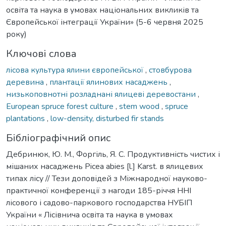
освіта та наука в умовах національних викликів та
Європейської інтеграції України» (5-6 червня 2025
року)
Ключові слова
лісова культура ялини європейської
,
стовбурова
деревина
,
плантації ялинових насаджень
,
низькоповнотні розладнані ялицеві деревостани
,
European spruce forest culture
,
stem wood
,
spruce
plantations
,
low-density, disturbed fir stands
Бібліографічний опис
Дебринюк, Ю. М., Форгіль, Я. С. Продуктивність чистих і
мішаних насаджень Picea abies [l.] Karst. в ялицевих
типах лісу // Тези доповідей з Міжнародної науково-
практичної конференції з нагоди 185-річчя ННІ
лісового і садово-паркового господарства НУБІП
України « Лісівнича освіта та наука в умовах