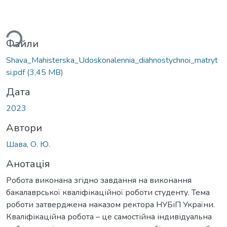
ься...
Файли
Shava_Mahisterska_Udoskonalennia_diahnostychnoi_matryt
si.pdf
(3,45 MB)
Дата
2023
Автори
Шава, О. Ю.
Анотація
Робота виконана згідно завдання на виконання
бакалаврської кваліфікаційної роботи студенту. Тема
роботи затверджена наказом ректора НУБіП України.
Кваліфікаційна робота – це самостійна індивідуальна