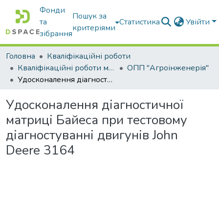
Фонди
Пошук за
та
Статистика
Увійти
критеріями
зібрання
Головна
Кваліфікаційні роботи
Кваліфікаційні роботи магістрів
ОПП "Агроінженерія"
Удосконалення діагностичної матриці Байеса при тестовому діагностуванні двигунів John Deere 3164
Удосконалення діагностичної
матриці Байеса при тестовому
діагностуванні двигунів John
Deere 3164