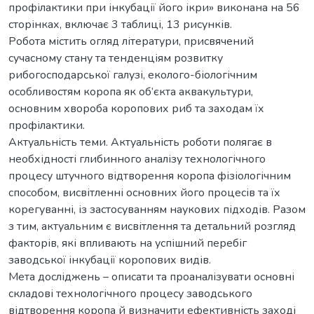
профілактики при інкубації його ікри» виконана на 56
сторінках, включає 3 таблиці, 13 рисунків.
Робота містить огляд літератури, присвячений
сучасному стану та тенденціям розвитку
рибогосподарської галузі, еколого-біологічним
особливостям коропа як об’єкта аквакультури,
основним хвороба коропових риб та заходам їх
профілактики.
Актуальність теми. Актуальність роботи полягає в
необхідності глибинного аналізу технологічного
процесу штучного відтворення коропа фізіологічним
способом, висвітленні основних його процесів та їх
корегуванні, із застосуванням наукових підходів. Разом
з тим, актуальним є висвітлення та детальний розгляд
факторів, які впливають на успішний перебіг
заводської інкубації коропових видів.
Мета досліджень – описати та проаналізувати основні
складові технологічного процесу заводського
відтворення коропа й визначити ефективність заході