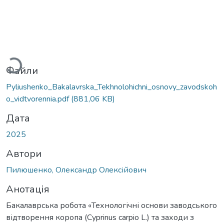
Вантажиться...
Файли
Pyliushenko_Bakalavrska_Tekhnolohichni_osnovy_zavodskoh
o_vidtvorennia.pdf
(881,06 KB)
Дата
2025
Автори
Пилюшенко, Олександр Олексійович
Анотація
Бакалаврська робота «Технологічні основи заводського
відтворення коропа (Cyprinus carpio L.) та заходи з