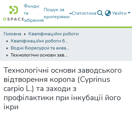
Фонди
Пошук за
та
Статистика
Увійти
критеріями
зібрання
Головна
Кваліфікаційні роботи
Кваліфікаційні роботи бакалаврів
Водні біоресурси та аквакультура
Технологічні основи заводського відтворення коропа (Cyprinus carpio L.) та заходи з профілактики при інкубації його ікри
Технологічні основи заводського
відтворення коропа (Cyprinus
carpio L.) та заходи з
профілактики при інкубації його
ікри