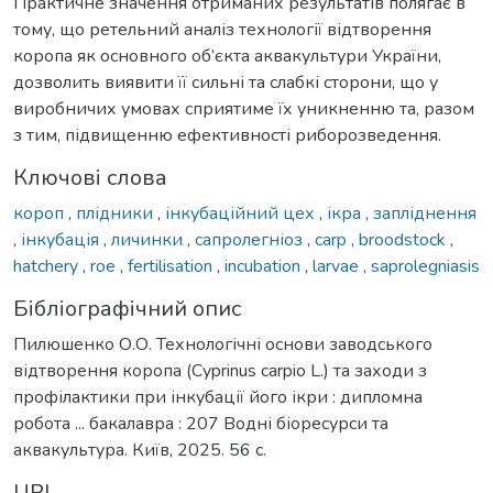
Практичне значення отриманих результатів полягає в
тому, що ретельний аналіз технології відтворення
коропа як основного об’єкта аквакультури України,
дозволить виявити її сильні та слабкі сторони, що у
виробничих умовах сприятиме їх уникненню та, разом
з тим, підвищенню ефективності риборозведення.
Ключові слова
короп
,
плідники
,
інкубаційний цех
,
ікра
,
запліднення
,
інкубація
,
личинки
,
сапролегніоз
,
carp
,
broodstock
,
hatchery
,
roe
,
fertilisation
,
incubation
,
larvae
,
saprolegniasis
Бібліографічний опис
Пилюшенко О.О. Технологічні основи заводського
відтворення коропа (Cyprinus carpio L.) та заходи з
профілактики при інкубації його ікри : дипломна
робота ... бакалавра : 207 Водні біоресурси та
аквакультура. Київ, 2025. 56 с.
URI