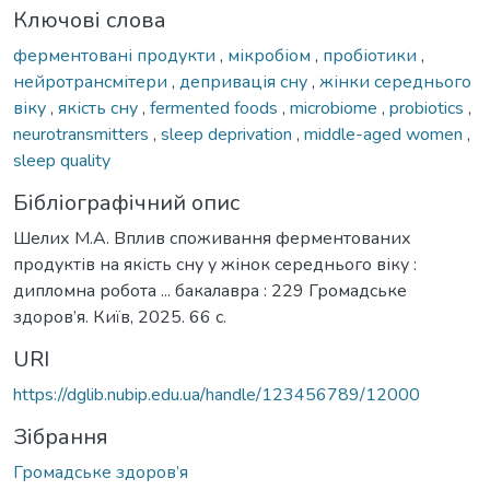
Ключові слова
ферментовані продукти
,
мікробіом
,
пробіотики
,
нейротрансмітери
,
депривація сну
,
жінки середнього
віку
,
якість сну
,
fermented foods
,
microbiome
,
probiotics
,
neurotransmitters
,
sleep deprivation
,
middle-aged women
,
sleep quality
Бібліографічний опис
Шелих М.А. Вплив споживання ферментованих
продуктів на якість сну у жінок середнього віку :
дипломна робота ... бакалавра : 229 Громадське
здоров’я. Київ, 2025. 66 с.
URI
https://dglib.nubip.edu.ua/handle/123456789/12000
Зібрання
Громадське здоров’я