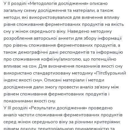
У ІІ розділі «Методологія дослідження» описано
загальну схему дослідження та матеріали, а також
методи, які використовувалися для вивчення впливу
рівня споживання ферментованих продуктів на якість
сну у жінок середнього віку. Наведено методику
розроблення авторської анкети для збору інформації
про рівень споживання ферментованих продуктів, а
також демографічні дані респондентів та інформацію
про споживання кофеїну/алкоголю, що потенційно
впливає на сон. Для визначення показників якості сну
використано стандартизовану методику «Пітсбурзький
індекс якості сну». Описані матеріали і методи
дослідження дали змогу провести аналіз зв’язку між
рівнем споживання ферментованих продуктів і
показниками якості сну.
У ІІІ розділі «Результати дослідження» проведено
аналіз частоти споживання ферментованих продуктів
серед жінок середнього віку за різними критеріями:
рівнем доходу, територіальною приналежністю та