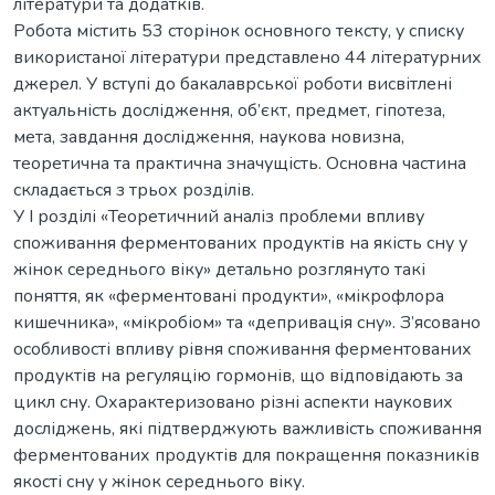
літератури та додатків.
Робота містить 53 сторінок основного тексту, у списку
використаної літератури представлено 44 літературних
джерел. У вступі до бакалаврської роботи висвітлені
актуальність дослідження, об’єкт, предмет, гіпотеза,
мета, завдання дослідження, наукова новизна,
теоретична та практична значущість. Основна частина
складається з трьох розділів.
У I розділі «Теоретичний аналіз проблеми впливу
споживання ферментованих продуктів на якість сну у
жінок середнього віку» детально розглянуто такі
поняття, як «ферментовані продукти», «мікрофлора
кишечника», «мікробіом» та «депривація сну». З’ясовано
особливості впливу рівня споживання ферментованих
продуктів на регуляцію гормонів, що відповідають за
цикл сну. Охарактеризовано різні аспекти наукових
досліджень, які підтверджують важливість споживання
ферментованих продуктів для покращення показників
якості сну у жінок середнього віку.