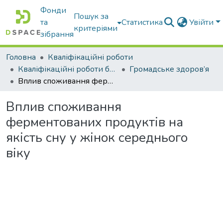
Фонди
Пошук за
та
Статистика
Увійти
критеріями
зібрання
Головна
Кваліфікаційні роботи
Кваліфікаційні роботи бакалаврів
Громадське здоров’я
Вплив споживання ферментованих продуктів на якість сну у жінок середнього віку
Вплив споживання
ферментованих продуктів на
якість сну у жінок середнього
віку