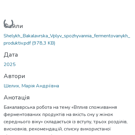
Вантажиться...
Файли
Shelykh_Bakalavrska_Vplyv_spozhyvannia_fermentovanykh_
produktiv.pdf
(978,3 KB)
Дата
2025
Автори
Шелих, Марія Андріївна
Анотація
Бакалаврська робота на тему «Вплив споживання
ферментованих продуктів на якість сну у жінок
середнього віку» складається із вступу, трьох розділів,
висновків, рекомендацій, списку використаної