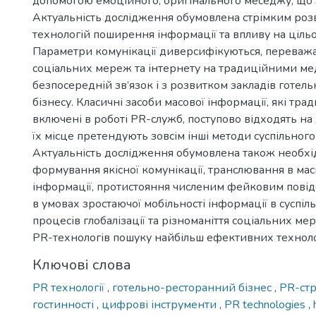
допомогою емоційного, оригінального меседжу, що з
Актуальність дослідження обумовлена стрімким ро
технологій поширення інформації та впливу на цільов
Параметри комунікації диверсифікуються, переваж
соціальних мереж та інтернету на традиційними ме
безпосередній зв’язок і з розвитком закладів готел
бізнесу. Класичні засоби масової інформації, які тра
включені в роботі PR-служб, поступово відходять на 
їх місце претендують зовсім інші методи суспільног
Актуальність дослідження обумовлена також необхі
формування якісної комунікації, транслювання в мас
інформації, протистояння численим фейковим повід
в умовах зростаючої мобільності інформації в суспіл
процесів глобалізації та різноманіття соціальних ме
PR-технологів пошуку найбільш ефективних техноло
Ключові слова
PR технології
,
готельно-ресторанний бізнес
,
PR-стр
гостинності
,
цифрові інструменти
,
PR technologies
,