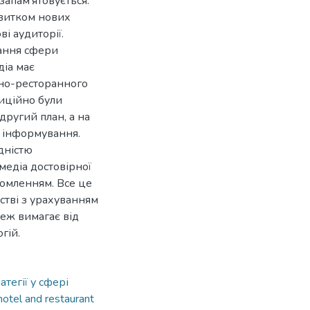
апам’ятовується.
звитком нових
і аудиторії.
ання сфери
діа має
ьно-ресторанного
диційно були
другий план, а на
о інформування.
дністю
медіа достовірної
омленням. Все це
ьстві з урахуванням
реж вимагає від
гій.
атегії у сфері
hotel and restaurant