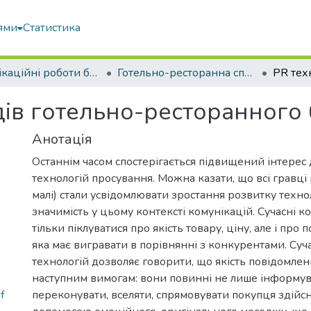
ями
Статистика
Кваліфікаційні роботи бакалаврів
Готельно-ресторанна справа
дів готельно-ресторанного 
Анотація
Останнім часом спостерігається підвищений інтерес 
технологій просування. Можна казати, що всі гравці р
малі) стали усвідомлювати зростання розвитку техно
значимість у цьому контексті комунікацій. Сучасні к
тільки піклуватися про якість товару, ціну, але і про
яка має вигравати в порівнянні з конкурентами. Су
технологій дозволяє говорити, що якість повідомлен
наступним вимогам: вони повинні не лише інформува
f
переконувати, вселяти, спрямовувати покупця здійс