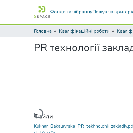
Фонди та зібрання
Пошук за критері
Головна
Кваліфікаційні роботи
PR технології закла
Вантажиться...
Файли
Kukhar_Bakalavrska_PR_tekhnolohii_zakladiv.pd