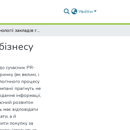
Увійти
PR технології закладів готельно-ресторанного бізнесу
бізнесу
до сучасних PR-
инку (як великі, і
логічного процесу
омпанії прагнуть не
 подання інформації,
часний розвиток
ь має відповідати
ти, а й
нити покупку за