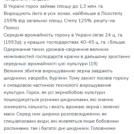
В Україні горох займає площу до 1,3 млн. га.
Вирощують його в усіх зонах, найбільше в Лісостепу
155% від загальної площі, Степу 125%, решту-на
Поліссі.
Середня врожайність гороху в Україні сягає 24 ц. га.
(1993р), у кращих господарствах 40-45 ц. га. і більше.
Одержання таких урожаїв-свідчення великих
можливостей господарств країни в дальшому зростанні
середньої врожайності цієї культури (19)
Великих збитків вирощуванню зерна завдають
шкідники, хвороби, бур’яни. Тому захист посівів гороху
є складовою частиною технології вирощування
культури. Горох, як усі зернобобові культури
пошкоджується різними шкідниками, які значно
знижують кількість і якість врожаю зерна і зеленої
маси. Серед них широко розповсюдженні, як
спеціалізовані види, які живляться лише бобовими
рослинами, так і багатої дні шкідники. Головними