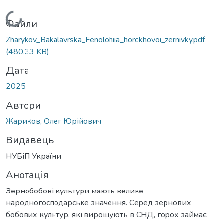
Вантажиться...
Файли
Zharykov_Bakalavrska_Fenolohiia_horokhovoi_zernivky.pdf
(480,33 KB)
Дата
2025
Автори
Жариков, Олег Юрійович
Видавець
НУБіП України
Анотація
Зернобобові культури мають велике
народногосподарське значення. Серед зернових
бобових культур, які вирощують в СНД, горох займає