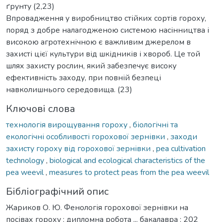
ґрунту (2,23)
Впровадження у виробництво стійких сортів гороху,
поряд з добре налагодженою системою насінництва і
високою агротехнічною є важливим джерелом в
захисті цієї культури від шкідників і хвороб. Це той
шлях захисту рослин, який забезпечує високу
ефективність заходу, при повній безпеці
навколишнього середовища. (23)
Ключові слова
технологія вирощування гороху
,
біологічні та
екологічні особливості горохової зернівки
,
заходи
захисту гороху від горохової зернівки
,
pea cultivation
technology
,
biological and ecological characteristics of the
pea weevil
,
measures to protect peas from the pea weevil
Бібліографічний опис
Жариков О. Ю. Фенологія горохової зернівки на
посівах гороху : дипломна робота ... бакалавра : 202