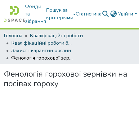
Фонди
Пошук за
та
Статистика
Увійти
критеріями
зібрання
Головна
Кваліфікаційні роботи
Кваліфікаційні роботи бакалаврів
Захист і карантин рослин
Фенологія горохової зернівки на посівах гороху
Фенологія горохової зернівки на
посівах гороху