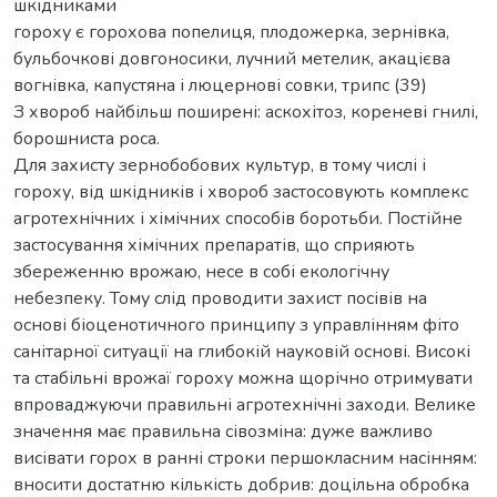
шкідниками
гороху є горохова попелиця, плодожерка, зернівка,
бульбочкові довгоносики, лучний метелик, акацієва
вогнівка, капустяна і люцернові совки, трипс (39)
З хвороб найбільш поширені: аскохітоз, кореневі гнилі,
борошниста роса.
Для захисту зернобобових культур, в тому числі і
гороху, від шкідників і хвороб застосовують комплекс
агротехнічних і хімічних способів боротьби. Постійне
застосування хімічних препаратів, що сприяють
збереженню врожаю, несе в собі екологічну
небезпеку. Тому слід проводити захист посівів на
основі біоценотичного принципу з управлінням фіто
санітарної ситуації на глибокій науковій основі. Високі
та стабільні врожаї гороху можна щорічно отримувати
впроваджуючи правильні агротехнічні заходи. Велике
значення має правильна сівозміна: дуже важливо
висівати горох в ранні строки першокласним насінням:
вносити достатню кількість добрив: доцільна обробка