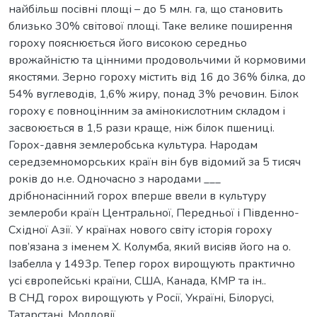
найбільш посівні площі – до 5 млн. га, що становить
близько 30% світової площі. Таке велике поширення
гороху пояснюється його високою середньо
врожайністю та цінними продовольчими й кормовими
якостями. Зерно гороху містить від 16 до 36% білка, до
54% вуглеводів, 1,6% жиру, понад 3% речовин. Білок
гороху є повноцінним за амінокислотним складом і
засвоюється в 1,5 рази краще, ніж білок пшениці.
Горох-давня землеробська культура. Народам
середземноморських країн він був відомий за 5 тисяч
років до н.е. Одночасно з народами ___
дрібнонасінний горох вперше ввели в культуру
землероби країн Центральної, Передньої і Південно-
Східної Азії. У країнах нового світу історія гороху
пов’язана з іменем Х. Колумба, який висіяв його на о.
Ізабелла у 1493р. Тепер горох вирощують практично
усі європейські країни, США, Канада, КМР та ін..
В СНД горох вирощують у Росії, Україні, Білорусі,
Татарстані, Молдовії.