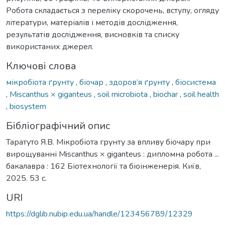
Робота складається з переліку скорочень, вступу, огляду
літератури, матеріалів і методів дослідження,
результатів дослідження, висновків та списку
використаних джерел.
Ключові слова
мікробіота ґрунту
,
біочар
,
здоров’я ґрунту
,
біосистема
,
Miscanthus × giganteus
,
soil microbiota
,
biochar
,
soil health
,
biosystem
Бібліографічний опис
Таратуто Я.В. Мікробіота грунту за впливу біочару при
вирощуванні Miscanthus × giganteus : дипломна робота ...
бакалавра : 162 Біотехнології та біоінженерія. Київ,
2025. 53 с.
URI
https://dglib.nubip.edu.ua/handle/123456789/12329