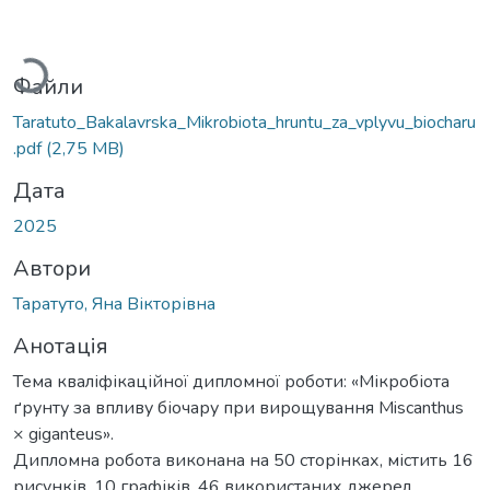
ажиться...
Файли
Taratuto_Bakalavrska_Mikrobiota_hruntu_za_vplyvu_biocharu
.pdf
(2,75 MB)
Дата
2025
Автори
Таратуто, Яна Вікторівна
Анотація
Тема кваліфікаційної дипломної роботи: «Мікробіота
ґрунту за впливу біочару при вирощування Miscanthus
× giganteus».
Дипломна робота виконана на 50 сторінках, містить 16
рисунків, 10 графіків, 46 використаних джерел.