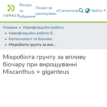
Фонди
Пошук за
та
Статистика
Увійти
критеріями
зібрання
Головна
Кваліфікаційні роботи
Кваліфікаційні роботи бакалаврів
Біотехнології та біоінженерія
Мікробіота грунту за впливу біочару при вирощуванні Miscanthus × giganteus
Мікробіота грунту за впливу
біочару при вирощуванні
Miscanthus × giganteus