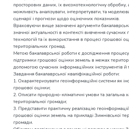
просторових даних, їх високотехнологічну обробку,
можливість аналізувати, інтерпретувати, та моделюв
сценарії і прогнози щодо оціночних показників.
Враховуючи вище зазначені аргументи бакалаврськ
значної актуальності в контексті вивчення сучасни
технологій та їх використання в процесі грошової о
територіальних громад.
Метою бакалаврської роботи є дослідження процесу
підтримки грошової оцінки земель в межах територ
допомогою сучасних інформаційних інструментів й т
Завдання бакалаврської кваліфікаційної роботи:
1. Охарактеризувати геоінформаційні системи як ін
грошової оцінки;
2. Описати природно-кліматичні умови та загальна 
територіальної громади;
3. Представити практичну реалізацію геоінформаці
грошової оцінки земель на прикладі Зимнівської те
громади.