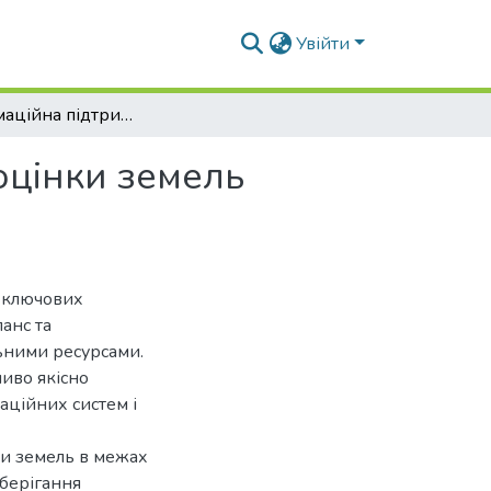
Увійти
Геоінформаційна підтримка процесу грошової оцінки земель територіальної громади
оцінки земель
з ключових
анс та
льними ресурсами.
ливо якісно
аційних систем і
ки земель в межах
берігання