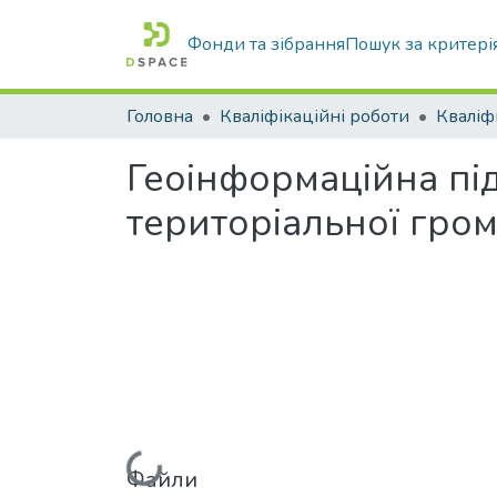
Фонди та зібрання
Пошук за критері
Головна
Кваліфікаційні роботи
Геоінформаційна пі
територіальної гро
Файли