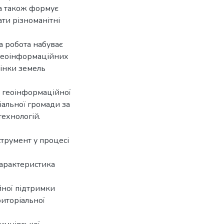
 а також формує
ати різноманітні
а робота набуває
х геоінформаційних
цінки земель
 геоінформаційної
іальної громади за
ехнологій.
струмент у процесі
характеристика
йної підтримки
риторіальної