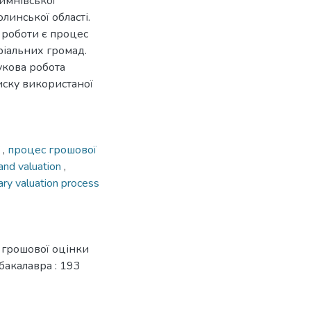
имнівської
инської області.
 роботи є процес
ріальних громад.
укова робота
писку використаної
ї
,
процес грошової
land valuation
,
ry valuation process
 грошової оцінки
 бакалавра : 193