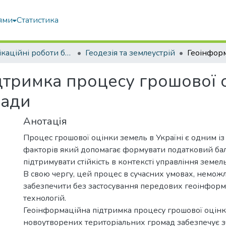
ями
Статистика
Кваліфікаційні роботи бакалаврів
Геодезія та землеустрій
дтримка процесу грошової 
мади
Анотація
Процес грошової оцінки земель в Україні є одним і
факторів який допомагає формувати податковий бал
підтримувати стійкість в контексті управління земе
В свою чергу, цей процес в сучасних умовах, немож
забезпечити без застосування передових геоінформ
технологій.
Геоінформаційна підтримка процесу грошової оцін
новоутворених територіальних громад забезпечує з