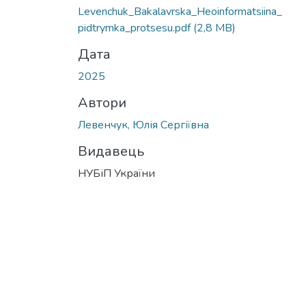
Вантажиться...
Levenchuk_Bakalavrska_Heoinformatsiina_
pidtrymka_protsesu.pdf
(2,8 MB)
Дата
2025
Автори
Левенчук, Юлія Сергіївна
Видавець
НУБіП України