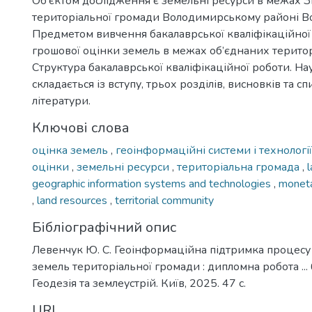
Об’єктом дослідження є земельні ресурси в межах З
територіальної громади Володимирському районі Вол
Предметом вивчення бакалаврської кваліфікаційної
грошової оцінки земель в межах об’єднаних терито
Структура бакалаврської кваліфікаційної роботи. На
складається із вступу, трьох розділів, висновків та с
літератури.
Ключові слова
оцінка земель
,
геоінформаційні системи і технологі
оцінки
,
земельні ресурси
,
територіальна громада
,
geographic information systems and technologies
,
moneta
,
land resources
,
territorial community
Бібліографічний опис
Левенчук Ю. С. Геоінформаційна підтримка процесу
земель територіальної громади : дипломна робота ...
Геодезія та землеустрій. Київ, 2025. 47 с.
URI