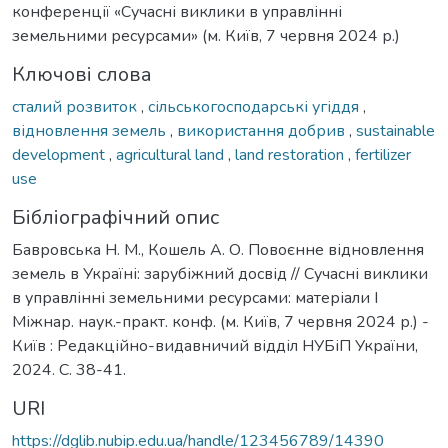
конференції «Сучасні виклики в управлінні
земельними ресурсами» (м. Київ, 7 червня 2024 р.)
Ключові слова
сталий розвиток
,
сільськогосподарські угіддя
,
відновлення земель
,
використання добрив
,
sustainable
development
,
agricultural land
,
land restoration
,
fertilizer
use
Бібліографічний опис
Бавровська Н. М., Кошель А. О. Повоєнне відновлення
земель в Україні: зарубіжний досвід // Сучасні виклики
в управлінні земельними ресурсами: матеріали І
Міжнар. наук.-практ. конф. (м. Київ, 7 червня 2024 р.) -
Київ : Редакційно-видавничий відділ НУБіП України,
2024. С. 38-41.
URI
https://dglib.nubip.edu.ua/handle/123456789/14390