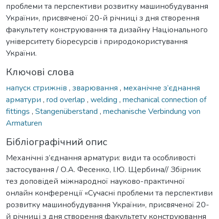
проблеми та перспективи розвитку машинобудування
України», присвяченої 20-й річниці з дня створення
факультету конструювання та дизайну Національного
університету біоресурсів і природокористування
України.
Ключові слова
напуск стрижнів
,
зварювання
,
механічне з’єднання
арматури
,
rod overlap
,
welding
,
mechanical connection of
fittings
,
Stangenüberstand
,
mechanische Verbindung von
Armaturen
Бібліографічний опис
Механічні з’єднання арматури: види та особливості
застосування / О.А. Фесенко, І.Ю. Щербина// Збірник
тез доповідей міжнародної науково-практичної
онлайн конференції «Сучасні проблеми та перспективи
розвитку машинобудування України», присвяченої 20-
й річниці з дня створення факультету конструювання