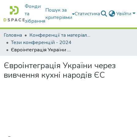
Фонди
Пошук за
та
Статистика
Увійти
критеріями
зібрання
Головна
Конференції та матеріали конференцій
Тези конференцій - 2024
Євроінтеграція України через вивчення кухні народів ЄС
Євроінтеграція України через
вивчення кухні народів ЄС
Вантажиться...