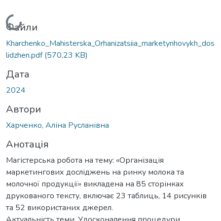
Вантажиться...
Файли
Kharchenko_Mahisterska_Orhanizatsiia_marketynhovykh_dos
lidzhen.pdf
(570,23 KB)
Дата
2024
Автори
Харченко, Аліна Русланівна
Анотація
Магістерська робота на тему: «Організація
маркетингових досліджень на ринку молока та
молочної продукції» викладена на 85 сторінках
друкованого тексту, включає 23 таблиць, 14 рисунків
та 52 використаних джерел.
Актуальність теми. Удосконалення процедури