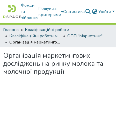
Фонди
Пошук за
та
Статистика
Увійти
критеріями
зібрання
Головна
Кваліфікаційні роботи
Кваліфікаційні роботи магістрів
ОПП "Маркетинг"
Організація маркетингових досліджень на ринку молока та молочної продукції
Організація маркетингових
досліджень на ринку молока та
молочної продукції