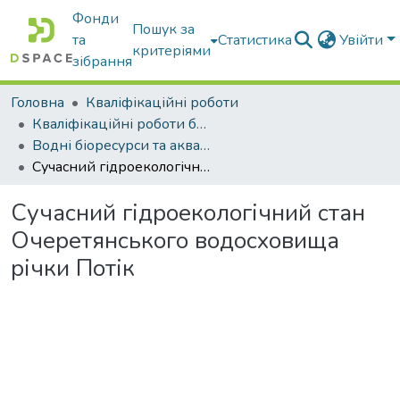
Фонди
Пошук за
та
Статистика
Увійти
критеріями
зібрання
Головна
Кваліфікаційні роботи
Кваліфікаційні роботи бакалаврів
Водні біоресурси та аквакультура
Сучасний гідроекологічний стан Очеретянського водосховища річки Потік
Сучасний гідроекологічний стан
Очеретянського водосховища
річки Потік