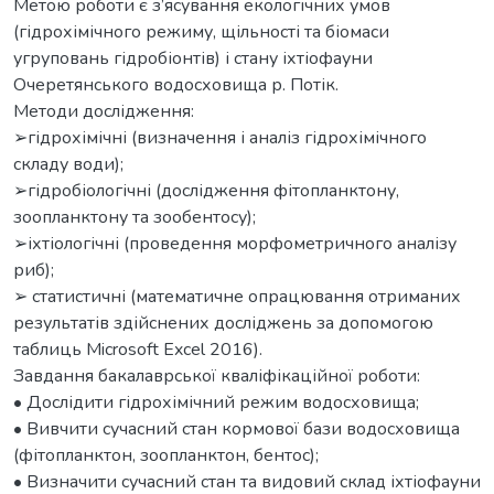
Метою роботи є з’ясування екологічних умов
(гідрохімічного режиму, щільності та біомаси
угруповань гідробіонтів) і стану іхтіофауни
Очеретянського водосховища р. Потік.
Метoди дocлідження:
➢гідрохімічні (визначення і аналіз гідрохімічного
складу води);
➢гідробіологічні (дослідження фітопланктону,
зоопланктону та зообентосу);
➢іхтіологічні (проведення морфометричного аналізу
риб);
➢ статистичні (математичне опрацювання отриманих
результатів здійснених досліджень за допомогою
таблиць Microsoft Excel 2016).
Завдання бакалаврської кваліфікаційної роботи:
• Дослідити гідрохімічний режим водосховища;
• Вивчити сучасний стан кормової бази водосховища
(фітопланктон, зоопланктон, бентос);
• Визначити сучасний стан та видовий склад іхтіофауни