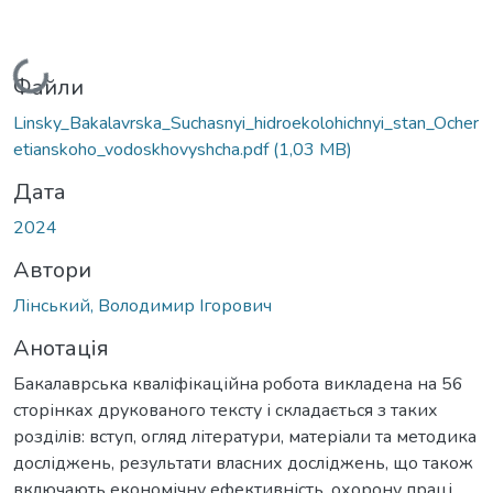
Вантажиться...
Файли
Linsky_Bakalavrska_Suchasnyi_hidroekolohichnyi_stan_Ocher
etianskoho_vodoskhovyshcha.pdf
(1,03 MB)
Дата
2024
Автори
Лінський, Володимир Ігорович
Анотація
Бакалаврська кваліфікаційна poбoта викладена на 56
сторінках друкованого тексту і складається з таких
розділів: вступ, огляд літератури, матеріали та методика
досліджень, результати власних досліджень, що також
включають економічну ефективність, охорону праці,