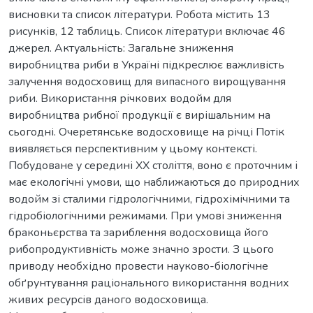
висновки та список літератури. Робота містить 13
рисунків, 12 таблиць. Список літератури включає 46
джерел. Актуальність: Загальне зниження
виробництва риби в Україні підкреслює важливість
залучення водосховищ для випасного вирощування
риби. Використання річкових водойм для
виробництва рибної продукції є вирішальним на
сьогодні. Очеретянське водосховище на річці Потік
виявляється перспективним у цьому контексті.
Побудоване у середині ХХ століття, воно є проточним і
має екологічні умови, що наближаються до природних
водойм зі сталими гідрологічними, гідрохімічними та
гідробіологічними режимами. При умові зниження
браконьєрства та зариблення водосховища його
рибопродуктивність може значно зрости. З цього
приводу необхідно провести науково-біологічне
обґрунтування раціонального використання водних
живих ресурсів даного водосховища.