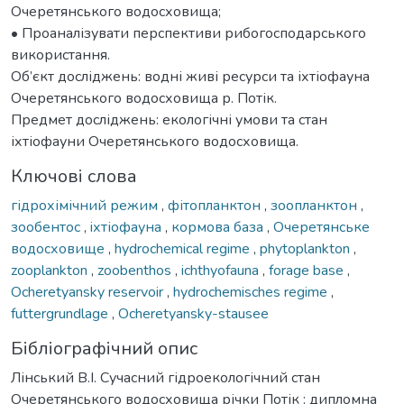
Очеретянського водосховища;
• Проаналізувати перспективи рибогосподарського
використання.
Об’єкт досліджень: водні живі ресурси та іхтіофауна
Очеретянського водосховища р. Потік.
Предмет досліджень: екологічні умови та стан
іхтіофауни Очеретянського водосховища.
Ключові слова
гідрохімічний режим
,
фітопланктон
,
зоопланктон
,
зообентос
,
iхтіофaунa
,
кормова база
,
Очеретянське
водосховище
,
hydrochemical regime
,
phytoplankton
,
zooplankton
,
zoobenthos
,
ichthyofauna
,
forage base
,
Ocheretyansky reservoir
,
hydrochemisches regime
,
futtergrundlage
,
Ocheretyansky-stausee
Бібліографічний опис
Лінський В.І. Сучасний гідроекологічний стан
Очеретянського водосховища річки Потік : дипломна