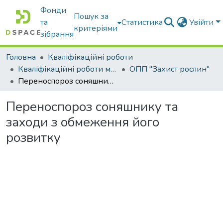
Фонди
Пошук за
та
Статистика
Увійти
критеріями
зібрання
Головна
Кваліфікаційні роботи
Кваліфікаційні роботи магістрів
ОПП "Захист рослин"
Переноспороз соняшнику та заходи з обмеження його розвитку
Переноспороз соняшнику та
заходи з обмеження його
розвитку