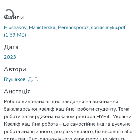
житься...
Файли
Hlushakov_Mahisterska_Perenosporoz_soniashnyku.pdf
(1,59 MB)
Дата
2023
Автори
Глушаков, Д. Г.
Анотація
Робота виконана згідно завдання на виконання
бакалаврської кваліфікаційної роботи студенту. Тема
роботи затверджена наказом ректора НУБіП України.
Кваліфікаційна робота – це самостійна індивідуальна
робота аналітичного, розрахункового, бізнесового або
організаційно-економічного характеру, що містить