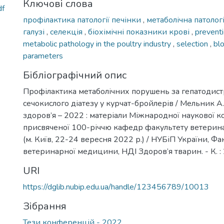
Ключові слова
df
профілактика патології печінки
,
метаболічна патологі
галузі
,
селекція
,
біохімічні показники крові
,
preventi
metabolic pathology in the poultry industry
,
selection
,
bl
parameters
Бібліографічний опис
Профілактика метаболічних порушень за гепатодистр
сечокислого діатезу у курчат-бройлерів / Мельник А.
здоров’я – 2022 : матеріали Міжнародної наукової 
присвяченої 100-річчю кафедр факультету ветери
(м. Київ, 22-24 вересня 2022 р.) / НУБіП України, Фа
ветеринарної медицини, НДІ Здоров’я тварин. - К. : 
URI
https://dglib.nubip.edu.ua/handle/123456789/10013
Зібрання
Тези конференцій - 2022