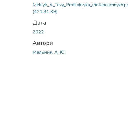
Melnyk_A_Tezy_Profilaktyka_metabolichnykh.p
(421,81 KB)
Дата
2022
Автори
Мельник, А. Ю.