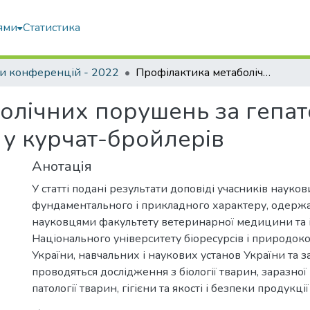
ями
Статистика
и конференцій - 2022
Профілактика метаболічних порушень за гепатодистрофії та сечокислого діатезу у курчат-бройлерів
олічних порушень за гепат
 у курчат-бройлерів
Анотація
У статті подані результати доповіді учасників науко
фундаментального і прикладного характеру, одержан
науковцями факультету ветеринарної медицини та і
Національного університету біоресурсів і природок
України, навчальних і наукових установ України та з
проводяться дослідження з біології тварин, заразної 
патології тварин, гігієни та якості і безпеки продукц