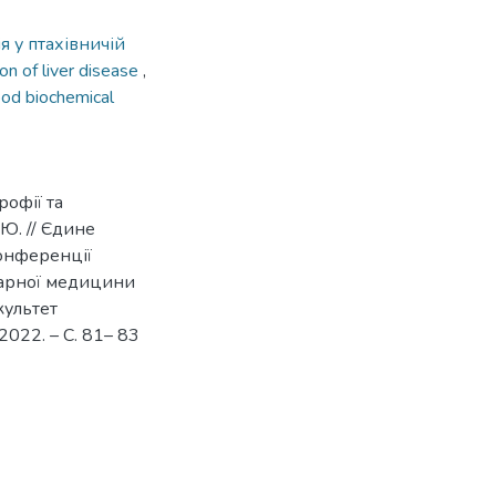
я у птахівничій
on of liver disease
,
ood biochemical
офії та
Ю. // Єдине
конференції
нарної медицини
культет
2022. – С. 81– 83