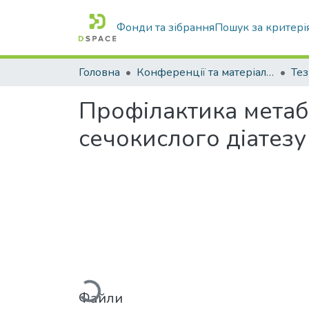
Фонди та зібрання
Пошук за критері
Головна
Конференції та матеріали конференцій
Тез
Профілактика метаб
сечокислого діатезу
Вантажиться...
Файли