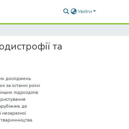
Увійти
одистрофії та
вих досліджень
і за останні роки
нших підрозділів
ористування
арубіжжя, де
і незаразної
ії тваринництва.