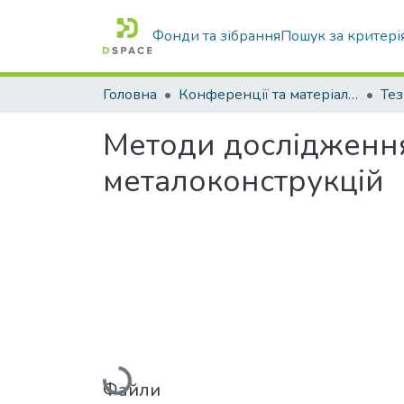
Фонди та зібрання
Пошук за критері
Головна
Конференції та матеріали конференцій
Тез
Методи дослідження
металоконструкцій
Вантажиться...
Файли