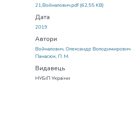
21,Войналович.pdf
(62,55 KB)
Дата
2019
Автори
Войналович, Олександр Володимирович
Панасюк, П. М.
Видавець
НУБіП України