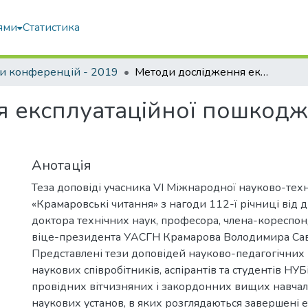
ями
Статистика
и конференцій - 2019
Методи дослідження експлуатаційної пошкодженості металоконструкцій
 експлуатаційної пошкодж
Анотація
Теза доповіді учасника VI Міжнародної науково-тех
«Крамаровські читання» з нагоди 112-ї річниці від
доктора технічних наук, професора, члена-кореспо
віце-президента УАСГН Крамарова Володимира Сав
Представлені тези доповідей науково-педагогічних 
наукових співробітників, аспірантів та студентів НУБ
провідних вітчизняних і закордонних вищих навчал
наукових установ, в яких розглядаються завершені 