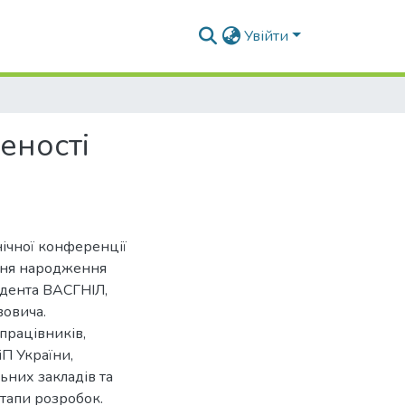
Увійти
еності
нічної конференції
 дня народження
ндента ВАСГНІЛ,
овича.
працівників,
іП України,
ьних закладів та
етапи розробок.