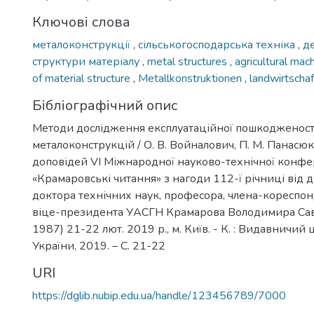
Ключові слова
металоконструкції
,
сільськогосподарська техніка
,
д
структури матеріалу
,
metal structures
,
agricultural mac
of material structure
,
Metallkonstruktionen
,
landwirtscha
Бібліографічний опис
Методи дослідження експлуатаційної пошкодженост
металоконструкцій / О. В. Войналович, П. М. Панасюк 
доповідей VI Міжнародної науково-технічної конфе
«Крамаровські читання» з нагоди 112-ї річниці від
доктора технічних наук, професора, члена-кореспо
віце-президента УАСГН Крамарова Володимира Сав
1987) 21-22 лют. 2019 р., м. Київ. - К. : Видавничий
України, 2019. – C. 21-22
URI
https://dglib.nubip.edu.ua/handle/123456789/7000