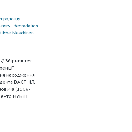
еградація
hinery
,
degradation
ftliche Maschinen
і
// Збірник тез
ренції
 дня народження
ндента ВАСГНІЛ,
овича (1906-
 центр НУБіП