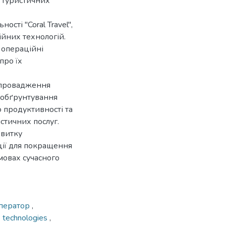
 туристичних
сті "Coral Travel",
ійних технологій.
 операційні
про їх
впровадження
 обґрунтування
 продуктивності та
стичних послуг.
звитку
ції для покращення
мовах сучасного
оператор
,
e technologies
,