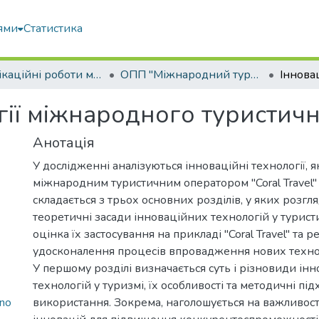
ями
Статистика
Кваліфікаційні роботи магістрів
ОПП "Міжнародний туристичний бізнес"
огії міжнародного туристич
Анотація
У дослідженні аналізуються інноваційні технології, я
міжнародним туристичним оператором "Coral Travel" у
складається з трьох основних розділів, у яких розгл
теоретичні засади інноваційних технологій у туристи
оцінка їх застосування на прикладі "Coral Travel" та
удосконалення процесів впровадження нових техно
У першому розділі визначається суть і різновиди ін
технологій у туризмі, їх особливості та методичні пі
hno
використання. Зокрема, наголошується на важливост