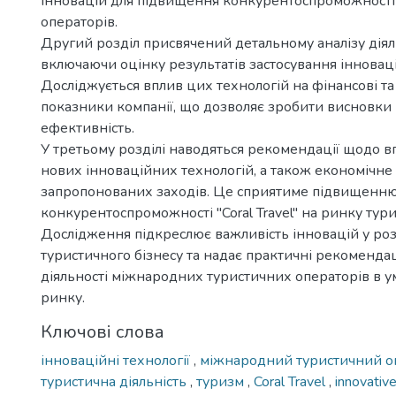
інновацій для підвищення конкурентоспроможності
операторів.
Другий розділ присвячений детальному аналізу діяльно
включаючи оцінку результатів застосування інновац
Досліджується вплив цих технологій на фінансові та
показники компанії, що дозволяє зробити висновки 
ефективність.
У третьому розділі наводяться рекомендації щодо 
нових інноваційних технологій, а також економічне
запропонованих заходів. Це сприятиме підвищенню
конкурентоспроможності "Coral Travel" на ринку тури
Дослідження підкреслює важливість інновацій у ро
туристичного бізнесу та надає практичні рекоменда
діяльності міжнародних туристичних операторів в у
ринку.
Ключові слова
інноваційні технології
,
міжнародний туристичний 
туристична діяльність
,
туризм
,
Coral Travel
,
innovativ