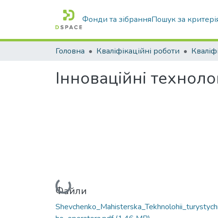
Фонди та зібрання
Пошук за критері
Головна
Кваліфікаційні роботи
Інноваційні технол
Вантажиться...
Файли
Shevchenko_Mahisterska_Tekhnolohii_turystyc