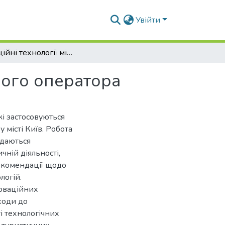
Увійти
Інноваційні технології міжнародного туристичного оператора
ного оператора
кі застосовуються
 місті Київ. Робота
ядаються
чній діяльності,
 рекомендації щодо
логій.
новаційних
дходи до
і технологічних