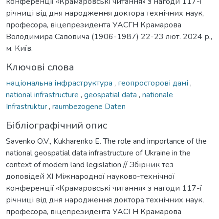
конференції «Крамаровські читання» з нагоди 117-ї
річниці від дня народження доктора технічних наук,
професора, віцепрезидента УАСГН Крамарова
Володимира Савовича (1906-1987) 22-23 лют. 2024 р.,
м. Київ.
Ключові слова
національна інфраструктура
,
геопросторові дані
,
national infrastructure
,
geospatial data
,
nationale
Infrastruktur
,
raumbezogene Daten
Бібліографічний опис
Savenko O.V., Kukharenko E. The role and importance of the
national geospatial data infrastructure of Ukraine in the
context of modern land legislation // Збірник тез
доповідей ХI Міжнародної науково-технічної
конференції «Крамаровські читання» з нагоди 117-ї
річниці від дня народження доктора технічних наук,
професора, віцепрезидента УАСГН Крамарова