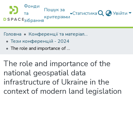
Фонди
Пошук за
та
Статистика
Увійти
критеріями
зібрання
Головна
Конференції та матеріали конференцій
Тези конференцій - 2024
The role and importance of the national geospatial data infrastructure of Ukraine in the context of modern land legislation
The role and importance of the
national geospatial data
infrastructure of Ukraine in the
context of modern land legislation