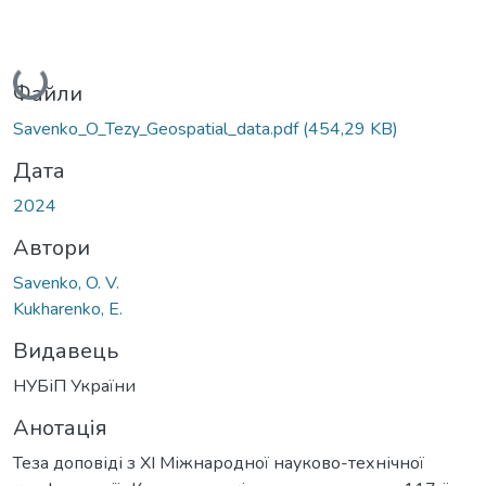
Вантажиться...
Файли
Savenko_O_Tezy_Geospatial_data.pdf
(454,29 KB)
Дата
2024
Автори
Savenko, O. V.
Kukharenko, E.
Видавець
НУБіП України
Анотація
Теза доповіді з ХІ Міжнародної науково-технічної