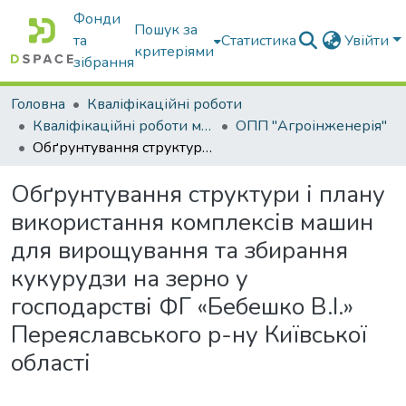
Фонди
Пошук за
та
Статистика
Увійти
критеріями
зібрання
Головна
Кваліфікаційні роботи
Кваліфікаційні роботи магістрів
ОПП "Агроінженерія"
Обґрунтування структури і плану використання комплексів машин для вирощування та збирання кукурудзи на зерно у господарстві ФГ «Бебешко В.І.» Переяславського р-ну Київської області
Обґрунтування структури і плану
використання комплексів машин
для вирощування та збирання
кукурудзи на зерно у
господарстві ФГ «Бебешко В.І.»
Переяславського р-ну Київської
області