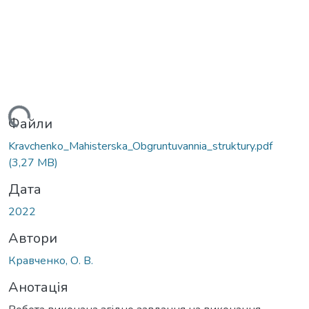
житься...
Файли
Kravchenko_Мahisterska_Obgruntuvannia_struktury.pdf
(3,27 MB)
Дата
2022
Автори
Кравченко, О. В.
Анотація