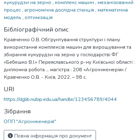
кукурудзи на зерно
,
комплекс машин
,
механізований
процес
,
агрономічна дослідна станція
,
математична
модель
,
оптимізація
Бібліографічний опис
Кравченко О.В. Обґрунтування структури і плану
використання комплексів машин для вирощування та
збирання кукурудзи на зерно у господарстві ФГ
«Бебешко В.І.» Переяславського р-ну Київської області :
дипломна робота ... магістра : 208 «Агроінженерія» /
Кравченко О.В. - Київ, 2022. – 98 с.
URI
https://dglib.nubip.edu.ua/handle/123456789/4044
Зібрання
ОПП "Агроінженерія"
Повна інформація про документ