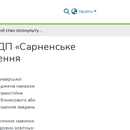
Увійти
Сучасний стан лісокультурного виробництва у ДП «Сарненське лісове господарство» та шляхи його удосконалення
 ДП «Сарненське
ення
алаврської
ерджена наказом
самостійна
 бізнесового або
рішення завдань
ктичних навичок
адових освітньо-