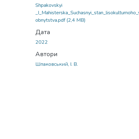
Вантажиться...
Shpakovskyi
_I_Мahisterska_Suchasnyi_stan_lisokulturnoho_
obnytstva.pdf
(2,4 MB)
Дата
2022
Автори
Шпаковський, І. В.