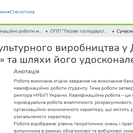
ями
Статистика
Кваліфікаційні роботи магістрів
ОПП "Лісове господарство"
культурного виробництва у
о» та шляхи його удосконал
Анотація
Робота виконана згідно завдання на виконання бак
кваліфікаційної роботи студенту. Тема роботи затв
ректора НУБіП України. Кваліфікаційна робота – це 
індивідуальна робота аналітичного, розрахункового,
організаційно-економічного характеру, що містить 
узагальненого характеру.
Робота відображає рівень теоретичних знань і пра
випускника в рамках обов’язкової та вибіркової скл