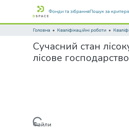
Фонди та зібрання
Пошук за критері
Головна
Кваліфікаційні роботи
Сучасний стан лісо
лісове господарств
Файли