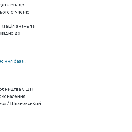
датність до
нього ступеню
изація знань та
овідно до
асіння база
,
робництва у ДП
сконалення :
тво» / Шпаковський