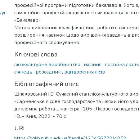
професійної програми підготовки бакалаврів, його з
vyr
самостійної професійної діяльності як фахівця освіт
«Бакалавр».
Метою виконання кваліфікаційної роботи є системат
розширення навичок щодо вирішення завдань відп
професійного спрямування.
Ключові слова
лісокультурне виробництво
,
насіння
,
постійна лісон
сіянець
,
розсадник
,
відтворення лісів
Бібліографічний опис
Шпаковський І.В. Сучасний стан лісокультурного ви
«Сарненське лісове господарство» та шляхи його удо
дипломна робота ... магістра : 205 «Лісове господарс
І.В. - Київ, 2022. - 70 с.
URI
https://dglib.nubip.edu.ua/handle/123456789/4859