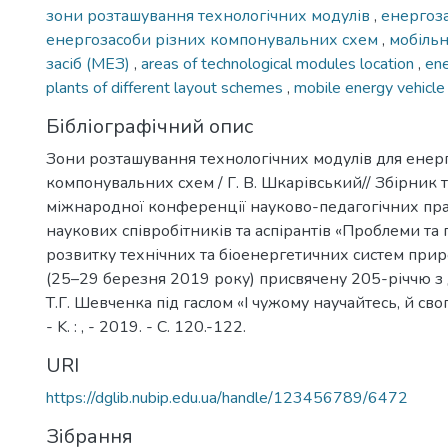
зони розташування технологічних модулів
,
енергоз
енергозасоби різних компонувальних схем
,
мобіль
засіб (МЕЗ)
,
areas of technological modules location
,
en
plants of different layout schemes
,
mobile energy vehicl
Бібліографічний опис
Зони розташування технологічних модулів для енерг
компонувальних схем / Г. В. Шкарівський// Збірник т
міжнародної конференції науково-педагогічних пра
наукових співробітників та аспірантів «Проблеми та
розвитку технічних та біоенергетичних систем при
(25–29 березня 2019 року) присвячену 205-річчю 
Т.Г. Шевченка під гаслом «І чужому научайтесь, й св
- K. : , - 2019. - С. 120.-122.
URI
https://dglib.nubip.edu.ua/handle/123456789/6472
Зібрання