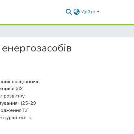
Увійти
 енергозасобів
чних працівників,
асників XIX
и розвитку
тування» (25-29
родження Т.Г.
 цурайтесь...».