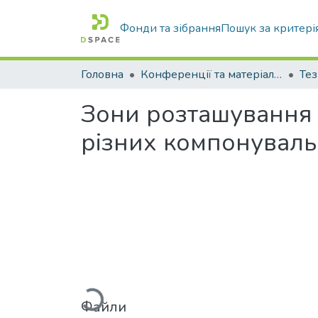
Фонди та зібрання
Пошук за критері
Головна
Конференції та матеріали конференцій
Тез
Зони розташування 
різних компонуваль
Вантажиться...
Файли