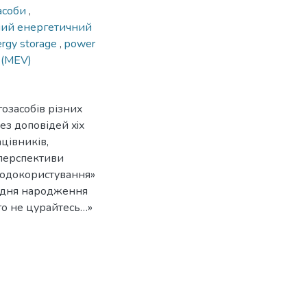
асоби
,
ний енергетичний
ergy storage
,
power
e (MEV)
озасобів різних
ез доповідей xiх
цівників,
 перспективи
родокористування»
з дня народження
ого не цурайтесь…»