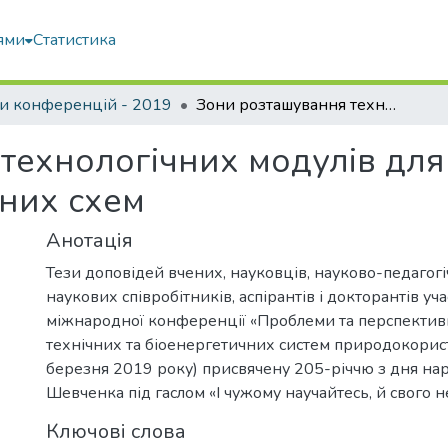
ями
Статистика
и конференцій - 2019
Зони розташування технологічних модулів для енергозасобів різних компонувальних схем
технологічних модулів для
них схем
Анотація
Тези доповідей вчених, науковців, науково-педагогі
наукових співробітників, аспірантів і докторантів уч
міжнародної конференції «Проблеми та перспектив
технічних та біоенергетичних систем природокорис
березня 2019 року) присвячену 205-річчю з дня на
Шевченка під гаслом «І чужому научайтесь, й свого не
Ключові слова