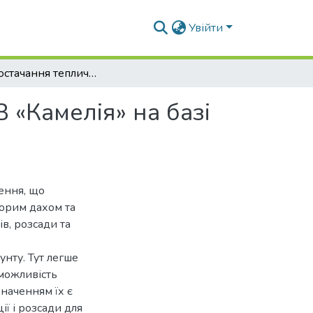
Увійти
Теплопостачання тепличного господарства ТОВ «Камелія» на базі котлів на твердій біомасі
«Камелія» на базі
ення, що
орим дахом та
в, розсади та
нту. Тут легше
 можливість
наченням їх є
ї і розсади для