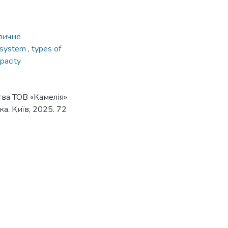
личне
 system
,
types of
pacity
тва ТОВ «Камелія»
ка. Київ, 2025. 72