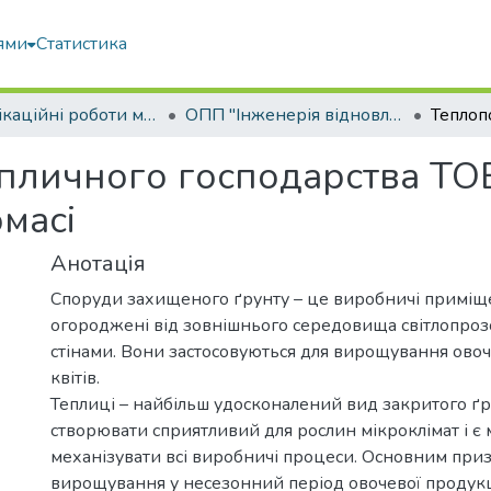
ями
Статистика
Кваліфікаційні роботи магістрів
ОПП "Інженерія відновлювальних джерел енергії та енергоменеджмент"
пличного господарства ТОВ 
омасі
Анотація
Споруди захищеного ґрунту – це виробничі приміщ
огороджені від зовнішнього середовища світлопроз
стінами. Вони застосовуються для вирощування овочі
квітів.
Теплиці – найбільш удосконалений вид закритого ґру
створювати сприятливий для рослин мікроклімат і є
механізувати всі виробничі процеси. Основним приз
вирощування у несезонний період овочевої продукці