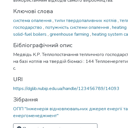
використанням відходів самого виробництва.
Ключові слова
система опалення
,
типи твердопаливних котлів
,
теп
господарство
,
потужність системи опалення
,
heating
solid-fuel boilers
,
greenhouse farming
,
heating system ca
Бібліографічний опис
Медвідь К.Р. Теплопостачання тепличного господарс
на базі котлів на твердій біомасі : 144 Теплоенергети
с.
URI
https://dglib.nubip.edu.ua/handle/123456789/14093
Зібрання
ОПП "Інженерія відновлювальних джерел енергії та
енергоменеджмент"