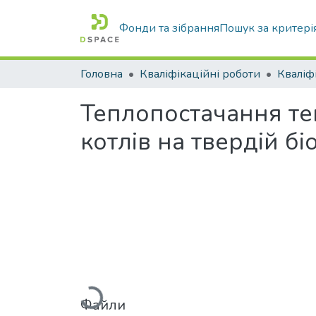
Фонди та зібрання
Пошук за критері
Головна
Кваліфікаційні роботи
Теплопостачання те
котлів на твердій бі
Вантажиться...
Файли