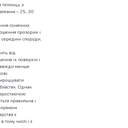
я теплиць з
алевим – 25...30
іння сонячних
ношення прозорих і
 середині споруди,
ить від
ення їх поверхні і
 завжди менше
ові.
вирощувати
областях. Однак
 зростаючою
ься правильна і
напрямом
рства є
в тому числі і з