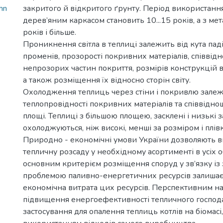
hn
закритого й відкритого ґрунту. Період використанн
дерев’яним каркасом становить 10...15 років, а з мет
років і більше.
Проникнення світла в теплиці залежить від кута пад
променів, прозорості покривних матеріалів, співвід
непрозорих частин покриття, розмірів конструкцій в
а також розміщення їх відносно сторін світу.
Охолодження теплиць через стіни і покривлю залеж
теплопровідності покривних матеріалів та співвіднош
площі. Теплиці з більшою площею, засклені і низькі
охолоджуються, ніж високі, менші за розміром і плівк
Природно - економічні умови України дозволяють 
тепличну розсаду у необхідному асортименті в усіх 
основним критерієм розміщення споруд у зв’язку із
проблемою паливно-енергетичних ресурсів залишаєт
економічна витрата цих ресурсів. Перспективним 
підвищення енергоефективності тепличного господа
застосування для опалення теплиць котлів на біомасі, 