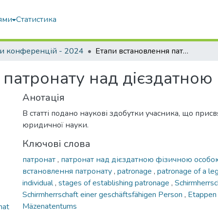
ями
Статистика
и конференцій - 2024
Етапи встановлення патронату над дієздатною фізичною особою
 патронату над дієздатною
Анотація
В статті подано наукові здобутки учасника, що прис
юридичної науки.
Ключові слова
патронат
,
патронат над дієздатною фізичною особ
встановлення патронату
,
patronage
,
patronage of a le
individual
,
stages of establishing patronage
,
Schirmherrs
Schirmherrschaft einer geschäftsfähigen Person
,
Etappen
Mäzenatentums
nat