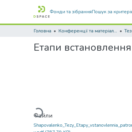
Фонди та зібрання
Пошук за критері
Головна
Конференції та матеріали конференцій
Тез
Етапи встановлення
Вантажиться...
Файли
Shapovalenko_Tezy_Etapy_vstanovlennia_patro