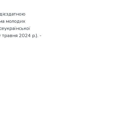
 дієздатною
ма молодих
сеукраїнської
травня 2024 р.). -