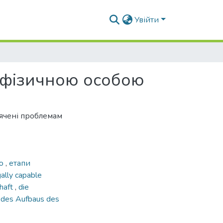
Увійти
 фізичною особою
вячені проблемам
ою
,
етапи
gally capable
chaft
,
die
 des Aufbaus des