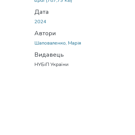
u.pdf
(787,79 KB)
Дата
2024
Автори
Шаповаленко, Марія
Видавець
НУБіП України