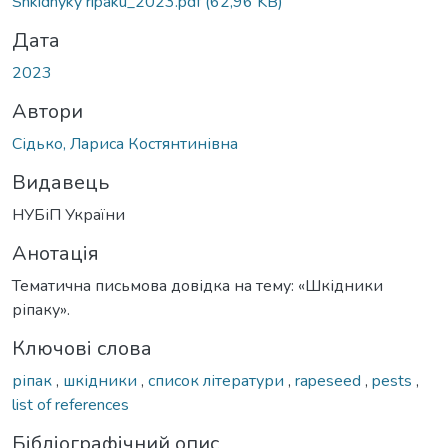
Shkidnyky ripaku_2023.pdf
(62,96 KB)
Дата
2023
Автори
Сідько, Лариса Костянтинівна
Видавець
НУБіП України
Анотація
Тематична письмова довідка на тему: «Шкідники
ріпаку».
Ключові слова
ріпак
,
шкідники
,
список літератури
,
rapeseed
,
pests
,
list of references
Бібліографічний опис