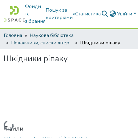
Фонди
Пошук за
та
Статистика
Увійти
критеріями
зібрання
Головна
Наукова бібліотека
Покажчики, списки літератури, сценарії, методичні розробки
Шкідники ріпаку
Шкідники ріпаку
Вантажиться...
Файли