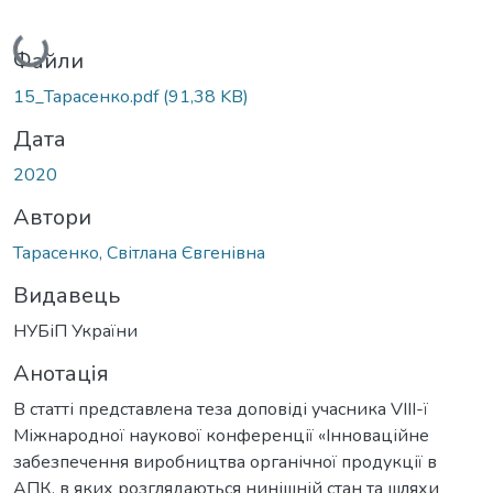
Вантажиться...
Файли
15_Тарасенко.pdf
(91,38 KB)
Дата
2020
Автори
Тарасенко, Світлана Євгенівна
Видавець
НУБіП України
Анотація
В статті представлена теза доповіді учасника VIІІ-ї
Міжнародної наукової конференції «Інноваційне
забезпечення виробництва органічної продукції в
АПК, в яких розглядаються нинішній стан та шляхи