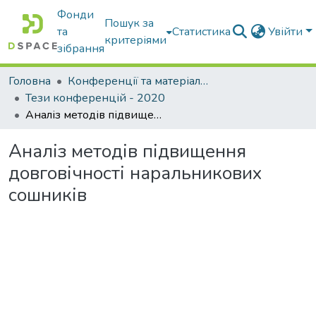
Фонди
Пошук за
та
Статистика
Увійти
критеріями
зібрання
Головна
Конференції та матеріали конференцій
Тези конференцій - 2020
Аналіз методів підвищення довговічності наральникових сошників
Аналіз методів підвищення
довговічності наральникових
сошників