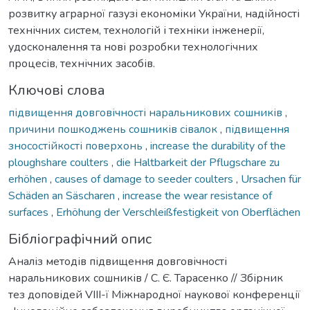
розвитку аграрної газузі економіки України, надійності
технічних систем, технологій і техніки інженерії,
удосконалення та нові розробки технологічних
процесів, технічних засобів.
Ключові слова
підвищення довговічності наральникових сошників
,
причини пошкоджень сошників сівалок
,
підвищення
зносостійкості поверхонь
,
increase the durability of the
ploughshare coulters
,
die Haltbarkeit der Pflugschare zu
erhöhen
,
causes of damage to seeder coulters
,
Ursachen für
Schäden an Säscharen
,
increase the wear resistance of
surfaces
,
Erhöhung der Verschleißfestigkeit von Oberflächen
Бібліографічний опис
Аналіз методів підвищення довговічності
наральникових сошників / С. Є. Тарасенко // Збірник
тез доповідей VIII-ї Міжнародної наукової конференції