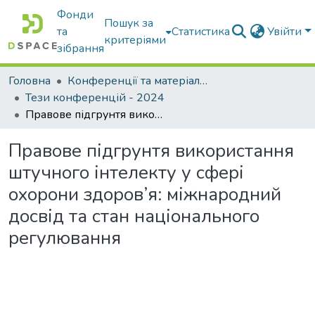
Фонди
Пошук за
та
Статистика
Увійти
критеріями
зібрання
Головна
Конференції та матеріали конференцій
Тези конференцій - 2024
Правове підгрунтя використання штучного інтелекту у сфері охорони здоров’я: міжнародний досвід та стан національного регулювання
Правове підгрунтя використання
штучного інтелекту у сфері
охорони здоров’я: міжнародний
досвід та стан національного
регулювання