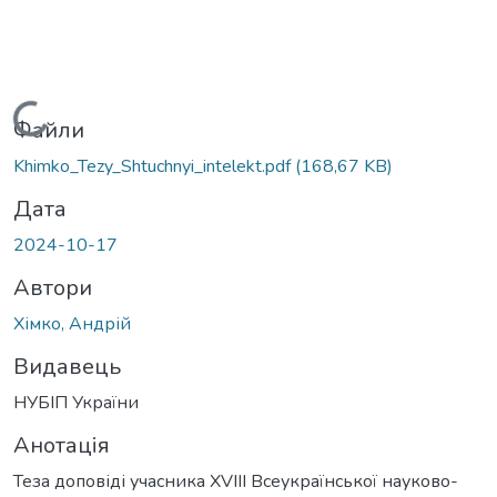
Вантажиться...
Файли
Khimko_Tezy_Shtuchnyi_intelekt.pdf
(168,67 KB)
Дата
2024-10-17
Автори
Хімко, Андрій
Видавець
НУБІП України
Анотація
Теза доповіді учасника XVIII Всеукраїнської науково-