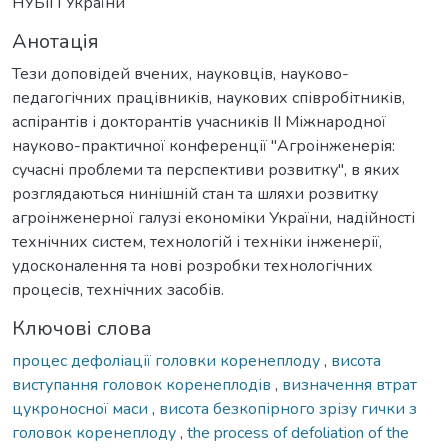
НУБіП України
Анотація
Тези доповідей вчених, науковців, науково-
педагогічних працівників, наукових співробітників,
аспірантів і докторантів учасників ІІ Міжнародної
науково-практичної конференції "Агроінженерія:
сучасні проблеми та перспективи розвитку", в яких
розглядаються нинішній стан та шляхи розвитку
агроінженерної галузі економіки України, надійності
технічних систем, технологій і техніки інженерії,
удосконалення та нові розробки технологічних
процесів, технічних засобів.
Ключові слова
процес дефоліації головки коренеплоду
,
висота
виступання головок коренеплодів
,
визначення втрат
цукроносної маси
,
висота безкопірного зрізу гички з
головок коренеплоду
,
the process of defoliation of the