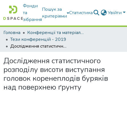
Фонди
Пошук за
та
Статистика
Увійти
критеріями
зібрання
Головна
Конференції та матеріали конференцій
Тези конференцій - 2019
Дослідження статистичного розподілу висоти виступання головок коренеплодів буряків над поверхнею ґрунту
Дослідження статистичного
розподілу висоти виступання
головок коренеплодів буряків
над поверхнею ґрунту