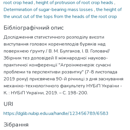
root crop head
,
height of protrusion of root crop heads
,
Determination of sugar-bearing mass losses
,
the height of
the uncut cut of the tops from the heads of the root crop
Бібліографічний опис
Дослідження статистичного розподілу висоти
виступання головок коренеплодів буряків над
поверхнею ґрунту / В. М. Булгаков, І. В. Головач//
Збірник тез доповідей ІІ міжнародної науково-
практичної конференції "Агроінженерія: сучасні
проблеми та перспективи розвитку" (7-8 листопада
2019 року) присвячена 90-й річниці з дня заснування
механіко-технологічного факультету НУБіП України -
К. : НУБіП України, 2019. – С. 198-200.
URI
https://dglib.nubip.edu.ua/handle/123456789/6583
Зібрання