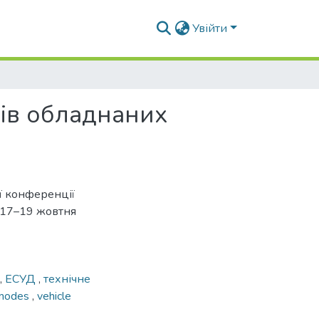
Увійти
лів обладнаних
м
ої конференції
в,17–19 жовтня
,
ЕСУД
,
технічне
e modes
,
vehicle