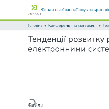
Фонди та зібрання
Пошук за критері
Головна
Конференції та матеріали конференцій
Тез
Тенденції розвитку
електронними сист
Вантажиться...
Файли