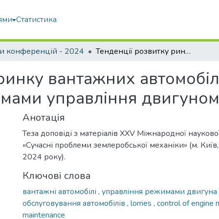
ями
Статистика
и конференцій - 2024
Тенденції розвитку ринку вантажних автомобілів обладнаних електронними системами управління двигуном
 ринку вантажних автомобі
емами управління двигуно
Анотація
Теза доповіді з матеріалів XХV Міжнародної науков
«Сучасні проблеми землеробської механіки» (м. Киї
2024 року).
Ключові слова
вантажні автомобілі
,
управління режимами двигуна
обслуговування автомобілів
,
lorries
,
control of engin
maintenance