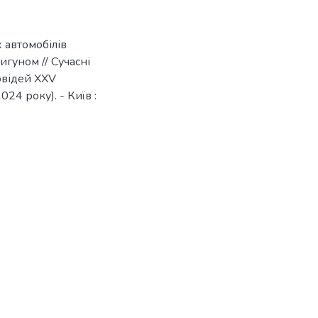
 автомобілів
гуном // Сучасні
овідей XХV
4 року). - Київ :