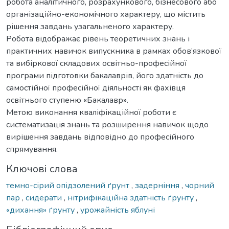
робота аналітичного, розрахункового, бізнесового або
організаційно-економічного характеру, що містить
рішення завдань узагальненого характеру.
Робота відображає рівень теоретичних знань і
практичних навичок випускника в рамках обов’язкової
та вибіркової складових освітньо-професійної
програми підготовки бакалаврів, його здатність до
самостійної професійної діяльності як фахівця
освітнього ступеню «Бакалавр».
Метою виконання кваліфікаційної роботи є
систематизація знань та розширення навичок щодо
вирішення завдань відповідно до професійного
спрямування.
Ключові слова
темно-сірий опідзолений ґрунт
,
задерніння
,
чорний
пар
,
сидерати
,
нітрифікаційна здатність ґрунту
,
«дихання» ґрунту
,
урожайність яблуні