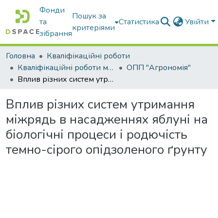
Фонди
Пошук за
та
Статистика
Увійти
критеріями
зібрання
Головна
Кваліфікаційні роботи
Кваліфікаційні роботи магістрів
ОПП "Агрономія"
Вплив різних систем утримання міжрядь в насадженнях яблуні на біологічні процеси і родючість темно-сірого опідзоленого ґрунту
Вплив різних систем утримання
міжрядь в насадженнях яблуні на
біологічні процеси і родючість
темно-сірого опідзоленого ґрунту