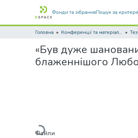
Фонди та зібрання
Пошук за критері
Головна
Конференції та матеріали конференцій
Тез
«Був дуже шановани
блаженнішого Любом
Вантажиться...
Файли