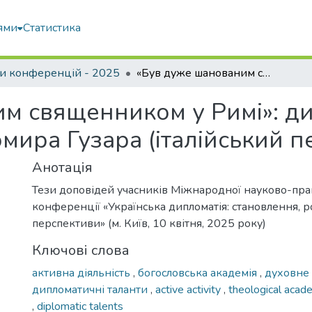
ями
Статистика
и конференцій - 2025
«Був дуже шанованим священником у Римі»: дипломатичні таланти блаженнішого Любомира Гузара (італійський період)
м священником у Римі»: ди
ира Гузара (італійський пе
Анотація
Тези доповідей учасників Міжнародної науково-пра
конференції «Українська дипломатія: становлення, р
перспективи» (м. Київ, 10 квітня, 2025 року)
Ключові слова
активна діяльність
,
богословська академія
,
духовне
дипломатичні таланти
,
active activity
,
theological aca
,
diplomatic talents