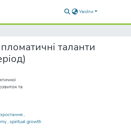
Увійти
пломатичні таланти
ріод)
ктичної
озвиток та
 зростання
,
demy
,
spiritual growth