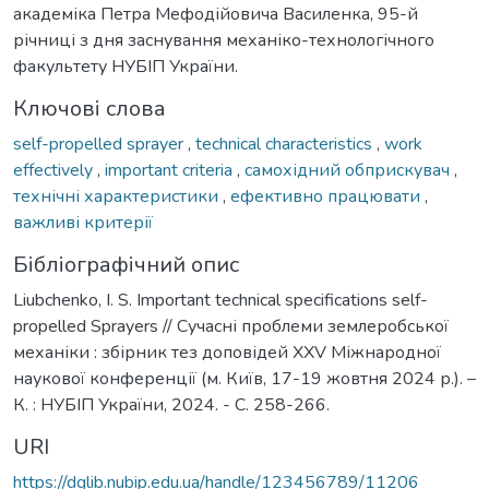
академіка Петра Мефодійовича Василенка, 95-й
річниці з дня заснування механіко-технологічного
факультету НУБІП України.
Ключові слова
self-propelled sprayer
,
technical characteristics
,
work
effectively
,
important criteria
,
самохідний обприскувач
,
технічні характеристики
,
ефективно працювати
,
важливі критерії
Бібліографічний опис
Liubchenko, I. S. Important technical specifications self-
propelled Sprayers // Сучасні проблеми землеробської
механіки : збірник тез доповідей XXV Міжнародної
наукової конференції (м. Київ, 17-19 жовтня 2024 р.). –
К. : НУБІП України, 2024. - С. 258-266.
URI
https://dglib.nubip.edu.ua/handle/123456789/11206