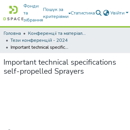
Фонди
Пошук за
та
Статистика
Увійти
критеріями
зібрання
Головна
Конференції та матеріали конференцій
Тези конференцій - 2024
Important technical specifications self-propelled Sprayers
Important technical specifications
self-propelled Sprayers
Вантажиться...