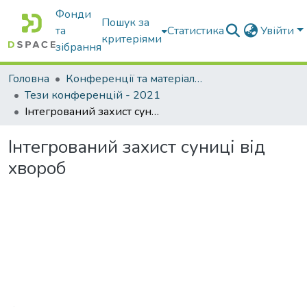
Фонди
Пошук за
та
Статистика
Увійти
критеріями
зібрання
Головна
Конференції та матеріали конференцій
Тези конференцій - 2021
Інтегрований захист суниці від хвороб
Інтегрований захист суниці від
хвороб
Вантажиться...