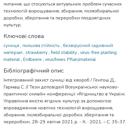
питання, що стосуються актуальних проблем сучасних
технологій вирощування, збирання, післязбиральної
доробки, зберігання та переробки плодоягідних
культур.
Ключові слова
суниця
,
польова стійкість
,
безвірусний садивний
матеріал
,
strawberry
,
field stability
,
virus-free planting
material
,
Erdbeere
,
virusfreies Pflanzmaterial
Бібліографічний опис
Інтегрований захист суниці від хвороб / Гентош Д.,
Гармаш С. // Тези доповідей Всеукраїнської науково-
практичної онлайн-конференції «Ягідництво в Україні.
Управління якістю ягідних культур за допомогою
впровадження новітніх технологій вирощування,
збирання, післязбиральної доробки, зберігання та
переробки», 28-29 квітня 2021 р. - К. : 2021. – С. 35-37.