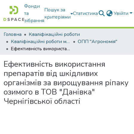
Фонди
Пошук за
та
Статистика
Увійти
критеріями
зібрання
Головна
Кваліфікаційні роботи
Кваліфікаційні роботи магістрів
ОПП "Агрономія"
Ефективність використання препаратів від шкідливих організмів за вирощування ріпаку озимого в ТОВ "Данівка" Чернігівської області
Ефективність використання
препаратів від шкідливих
організмів за вирощування ріпаку
озимого в ТОВ "Данівка"
Чернігівської області