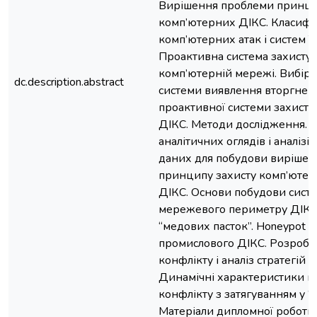
Вирішення проблеми принци
комп’ютерних ДІКС. Класифі
комп’ютерних атак і систем ї
Проактивна система захисту 
комп’ютерній мережі. Вибір 
dc.description.abstract
системи виявлення вторгнен
проактивної системи захисту
ДІКС. Методи дослідження. 
аналітичних оглядів і аналізі
даних для побудови виріше
принципу захисту комп’ютер
ДІКС. Основи побудови систе
мережевого периметру ДІКС.
“медових пасток”. Honeypot в
промислового ДІКС. Розробк
конфлікту і аналіз стратегій а
Динамічні характеристики п
конфлікту з затягуванням у “
Матеріали дипломної роботи