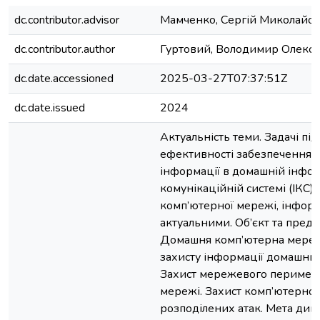
dc.contributor.advisor
Мамченко, Сергій Миколайо
dc.contributor.author
Гуртовий, Володимир Олекс
dc.date.accessioned
2025-03-27T07:37:51Z
dc.date.issued
2024
Актуальність теми. Задачі п
ефективності забезпечення с
інформації в домашній інфо
комунікаційній системі (ІКС)
комп’ютерної мережі, інформ
актуальними. Об’єкт та пред
Домашня комп’ютерна мереж
захисту інформації домашньої
Захист мережевого периметр
мережі. Захист комп’ютерної
розподілених атак. Мета дип