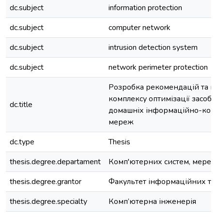
dc.subject
information protection
dc.subject
computer network
dc.subject
intrusion detection system
dc.subject
network perimeter protection
Розробка рекомендацій та п
комплексу оптимізації засобі
dc.title
домашніх інформаційно-ком
мереж
dc.type
Thesis
thesis.degree.departament
Комп'ютерних систем, мереж
thesis.degree.grantor
Факультет інформаційних те
thesis.degree.specialty
Комп’ютерна інженерія