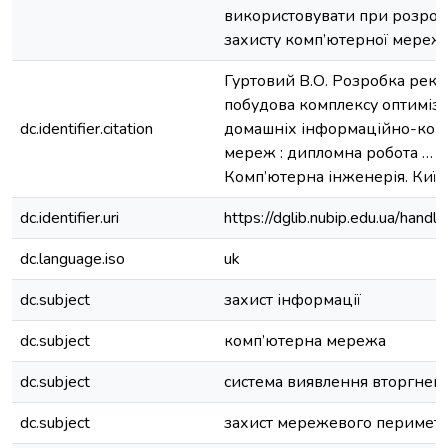
використовувати при розроб
захисту комп’ютерної мережі
Гуртовий В.О. Розробка реко
побудова комплексу оптимізац
dc.identifier.citation
домашніх інформаційно-ком
мереж : дипломна робота … ма
Комп’ютерна інженерія. Київ,
dc.identifier.uri
https://dglib.nubip.edu.ua/ha
dc.language.iso
uk
dc.subject
захист інформації
dc.subject
комп’ютерна мережа
dc.subject
система виявлення вторгнен
dc.subject
захист мережевого перимет