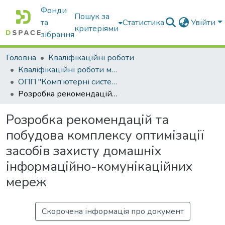
Фонди
Пошук за
та
Статистика
Увійти
критеріями
зібрання
Головна
Кваліфікаційні роботи
Кваліфікаційні роботи магістрів
ОПП "Комп’ютерні системи захисту інформації"
Розробка рекомендацій та побудова комплексу оптимізації засобів захисту домашніх інформаційно-комунікаційних мереж
Розробка рекомендацій та
побудова комплексу оптимізації
засобів захисту домашніх
інформаційно-комунікаційних
мереж
Скорочена інформація про документ