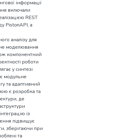
нгової інформації
ання включали
еалізацією REST
у PistonAPI, а
ого аналізу для
ване моделювання
також компонентний
ректності роботи
ягає у синтезі
ує модульне
нгу та адаптивний
мою є розробка та
ектури, де
раструктури
інтеграцію із
ішення підвищує
ти, зберігаючи при
облені та