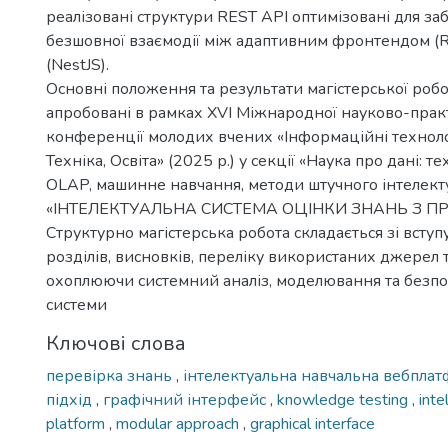
реалізовані структури REST API оптимізовані для з
безшовної взаємодії між адаптивним фронтендом (R
(NestJS).
Основні положення та результати магістерської роб
апробовані в рамках ХVІ Міжнародної науково-прак
конференції молодих вчених «Інформаційні технолог
Техніка, Освіта» (2025 р.) у секції «Наука про дані: те
OLAP, машинне навчання, методи штучного інтелекту
«ІНТЕЛЕКТУАЛЬНА СИСТЕМА ОЦІНКИ ЗНАНЬ З П
Структурно магістерська робота складається зі вступ
розділів, висновків, переліку використаних джерел т
охоплюючи системний аналіз, моделювання та безп
системи
Ключові слова
перевірка знань
,
інтелектуальна навчальна вебпла
підхід
,
графічний інтерфейс
,
knowledge testing
,
inte
platform
,
modular approach
,
graphical interface