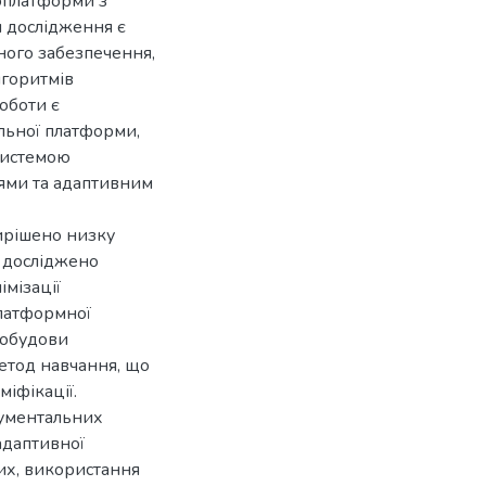
ебплатформи з
 дослідження є
ного забезпечення,
лгоритмів
оботи є
льної платформи,
системою
ями та адаптивним
ирішено низку
о досліджено
імізації
платформної
побудови
етод навчання, що
міфікації.
рументальних
 адаптивної
их, використання