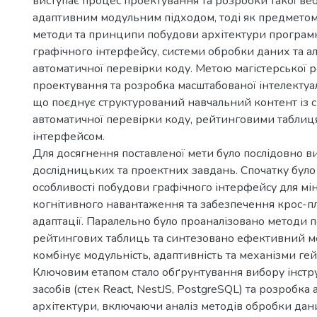
виступає процес проектування та розробки такої в
адаптивним модульним підходом, тоді як предметом
методи та принципи побудови архітектури програм
графічного інтерфейсу, системи обробки даних та а
автоматичної перевірки коду. Метою магістерської р
проектування та розробка масштабованої інтелектуа
що поєднує структурований навчальний контент із 
автоматичної перевірки коду, рейтинговими таблиц
інтерфейсом.
Для досягнення поставленої мети було послідовно в
дослідницьких та проектних завдань. Спочатку бул
особливості побудови графічного інтерфейсу для мін
когнітивного навантаження та забезпечення крос-
адаптації. Паралельно було проаналізовано методи 
рейтингових таблиць та синтезовано ефективний м
комбінує модульність, адаптивність та механізми гей
Ключовим етапом стало обґрунтування вибору інст
засобів (стек React, NestJS, PostgreSQL) та розробка
архітектури, включаючи аналіз методів обробки дан