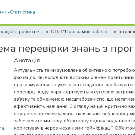
ями
Статистика
Кваліфікаційні роботи магістрів
ОПП "Програмне забезпечення інформаційних систем"
тема перевірки знань з про
Анотація
Актуальність теми зумовлена об’єктивною потребою I
фахівцях, які володіють високим рівнем практични
програмування. Існуючі освітні підходи, що базуютьс
перевірці коду, характеризуються суттєвою затрим
зв’язку та обмеженою масштабованістю, що негатив
ефективність навчання. З огляду на це, критично в
створення інтелектуальної навчальної вебплатформи
забезпечити миттєву, об’єктивну оцінку коду та мот
ma.
користувачів через механізми гейміфікації. Об’єкто