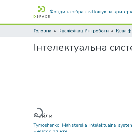
Фонди та зібрання
Пошук за критері
Головна
Кваліфікаційні роботи
Інтелектуальна сис
Вантажиться...
Файли
Tymoshenko_Mahisterska_Intelektualna_syste