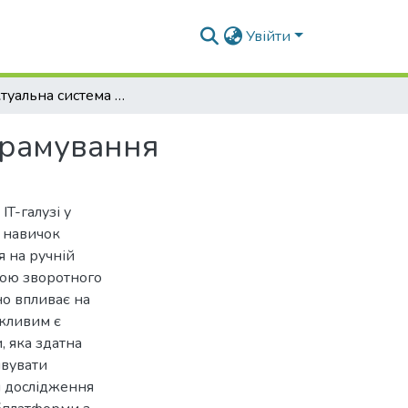
Увійти
Інтелектуальна система перевірки знань з програмування
грамування
T-галузі у
х навичок
я на ручній
кою зворотного
но впливає на
ажливим є
, яка здатна
ивувати
м дослідження