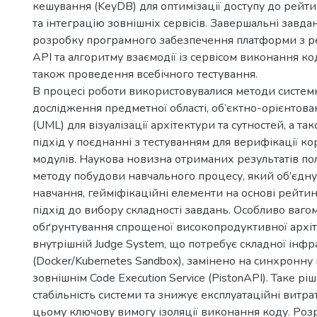
кешування (KeyDB) для оптимізації доступу до рейти
та інтеграцію зовнішніх сервісів. Завершальні завд
розробку програмного забезпечення платформи з р
API та алгоритму взаємодії із сервісом виконання код
також проведення всебічного тестування.
В процесі роботи використовувалися методи системн
дослідження предметної області, об’єктно-орієнто
(UML) для візуалізації архітектури та сутностей, а 
підхід у поєднанні з тестуванням для верифікації ко
модулів. Наукова новизна отриманих результатів пол
методу побудови навчального процесу, який об’єдн
навчання, гейміфікаційні елементи на основі рейти
підхід до вибору складності завдань. Особливо ваго
обґрунтування спрощеної високопродуктивної архіт
внутрішній Judge System, що потребує складної інф
(Docker/Kubernetes Sandbox), замінено на синхронну 
зовнішнім Code Execution Service (PistonAPI). Таке р
стабільність системи та знижує експлуатаційні витра
цьому ключову вимогу ізоляції виконання коду. Розр