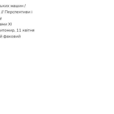
ських машин /
І. // Перспективи і
у
ами XI
итомир, 11 квітня
ий фаховий