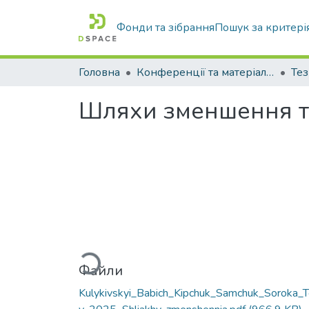
Фонди та зібрання
Пошук за критері
Головна
Конференції та матеріали конференцій
Тез
Шляхи зменшення т
Вантажиться...
Файли
Kulykivskyi_Babich_Kipchuk_Samchuk_Soroka_T