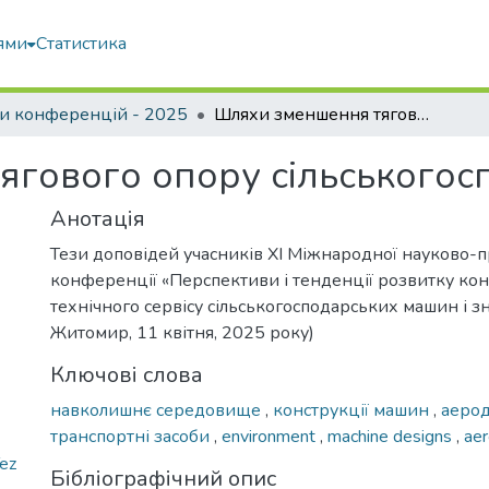
ями
Статистика
и конференцій - 2025
Шляхи зменшення тягового опору сільськогосподарських машин
ягового опору сільського
Анотація
Тези доповідей учасників XI Міжнародної науково-п
конференції «Перспективи і тенденції розвитку кон
технічного сервісу сільськогосподарських машин і зн
Житомир, 11 квітня, 2025 року)
Ключові слова
навколишнє середовище
,
конструкції машин
,
аеро
транспортні засоби
,
environment
,
machine designs
,
ae
ez
Бібліографічний опис