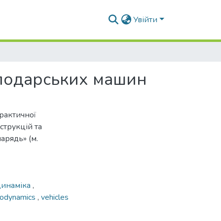
Увійти
сподарських машин
рактичної
струкцій та
арядь» (м.
динаміка
,
rodynamics
,
vehicles