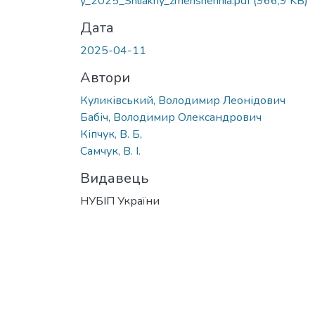
y_2025_Shliakhy_zmenshennia.pdf
(966,9 KB)
Дата
2025-04-11
Автори
Куликівський, Володимир Леонідович
Бабіч, Володимир Олександрович
Кіпчук, В. Б,
Самчук, В. І.
Видавець
НУБІП України