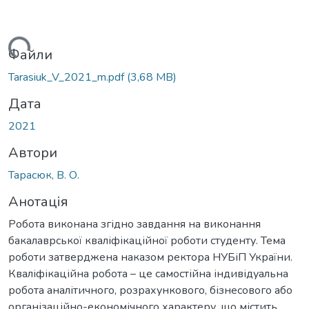
житься...
Файли
Tarasiuk_V_2021_m.pdf
(3,68 MB)
Дата
2021
Автори
Тарасюк, В. О.
Анотація
Робота виконана згідно завдання на виконання
бакалаврської кваліфікаційної роботи студенту. Тема
роботи затверджена наказом ректора НУБіП України.
Кваліфікаційна робота – це самостійна індивідуальна
робота аналітичного, розрахункового, бізнесового або
організаційно-економічного характеру, що містить