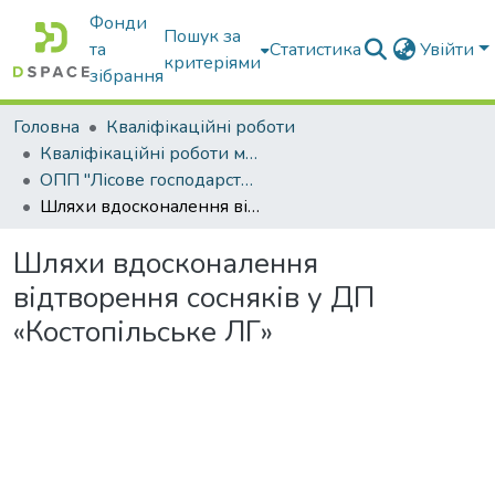
Фонди
Пошук за
та
Статистика
Увійти
критеріями
зібрання
Головна
Кваліфікаційні роботи
Кваліфікаційні роботи магістрів
ОПП "Лісове господарство"
Шляхи вдосконалення відтворення сосняків у ДП «Костопільське ЛГ»
Шляхи вдосконалення
відтворення сосняків у ДП
«Костопільське ЛГ»