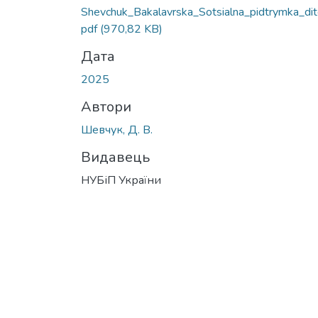
Shevchuk_Bakalavrska_Sotsialna_pidtrymka_dite
pdf
(970,82 KB)
Дата
2025
Автори
Шевчук, Д. В.
Видавець
НУБіП України