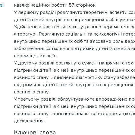
i.
кваліфікаційної роботи 57 сторінок.
У першому розділі розглянуто теоретичні аспекти со
дітей із сімей внутрішньо переміщених осіб в умовах
Здійснено аналіз поняття «внутрішньо переміщені ос
літературі. Розглянуто соціальні та психологічні потре
внутрішньо переміщених осіб та з’ясовано роль дер
забезпеченні соціальної підтримки дітей із сімей з 
переміщених осіб.
У другому розділі розглянуто сучасні напрями та техн
підтримки дітей із сімей внутрішньо переміщених ос
воєнного стану. Здійснено діагностику стану забез
підтримкою дітей із сімей внутрішньо переміщених 
воєнного стану.
У третьому розділі обгрунтувано та впроваджено пр
підтримки дітей із сімей внутрішньо переміщених ос
воєнного стану. Здійснено аналіз та інтерпретацію р
дослідження.
Ключові слова