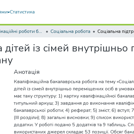
ями
Статистика
Кваліфікаційні роботи бакалаврів
Соціальна робота
 дітей із сімей внутрішньо
ану
Анотація
Кваліфікаційна бакалаврська робота на тему «Соціа
дітей із сімей внутрішньо переміщених осіб в умова
має таку структуру: 1) картку кваліфікаційної бакала
титульний аркуш; 3) завдання до виконання кваліфі
бакалаврської роботи; 4) реферат; 5) зміст; 6) вступ; 
(ІІІ розділи); 8) загальні висновки; 9) список викори
додатки. У роботі подано 5 додатків та 9 таблиць. С
використаних джерел складає 53 позиції. Обсяг бак