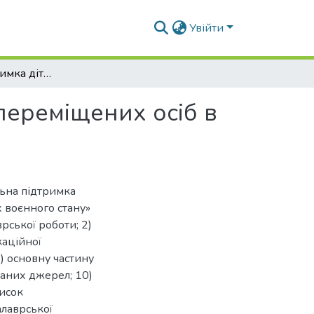
Увійти
Соціальна підтримка дітей із сімей внутрішньо переміщених осіб в умовах воєнного стану
 переміщених осіб в
льна підтримка
х воєнного стану»
врської роботи; 2)
каційної
7) основну частину
станих джерел; 10)
писок
алаврської