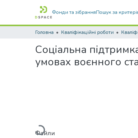
Фонди та зібрання
Пошук за критері
Головна
Кваліфікаційні роботи
Соціальна підтримка
умовах воєнного ст
Вантажиться...
Файли