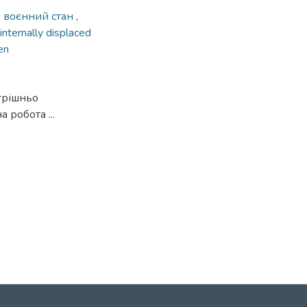
,
воєнний стан
,
internally displaced
en
утрішньо
 робота ...