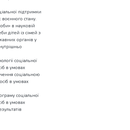
ціальної підтримки
 воєнного стану.
оби» в науковій
би дітей із сімей з
жавних органів у
внутрішньо
ології соціальної
іб в умовах
печення соціальною
осіб в умовах
ограму соціальної
іб в умовах
езультатів