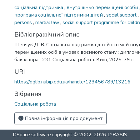
соціальна підтримка
,
внутрішньо переміщені особи
програма соціальної підтримки дітей
,
social support
,
persons
,
martial law
,
social support programme for childr
Бібліографічний опис
Шевчук Д. В. Соціальна підтримка дітей із сімей вн
переміщених осіб в умовах воєнного стану : дипломна
бакалавра : 231 Соціальна робота. Київ, 2025. 79 с.
URI
https://dglib.nubip.edu.ua/handle/123456789/13216
Зібрання
Соціальна робота
Повна інформація про документ
DSpace software
copyright © 2002-2026
LYRASIS