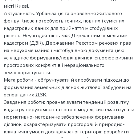
місті Києві.
Актуальність. Урбанізація та оновлення житлового
фонду Києва потребують точних, повних і сумісних
кадастрових даних для прийняття містобудівних
рішень. Неузгодженість між Державним земельним
кадастром (ДЗК), Державним Реєстром речових прав
на нерухоме майно і містобудівною документацією
ускладнює формування/поділ ділянок, створює ризики
просторових конфліктів і нераціонального
землекористування.
Мета роботи - обґрунтувати й апробувати підходи до
формування земельних ділянок житлової забудови на
основі даних ДЗК.
Завдання роботи: проаналізувати тенденції розвитку
кадастру нерухомості та світові моделі; систематизувати
нормативно-методичне забезпечення формування
ділянок; охарактеризувати просторові й природно-
кліматичні умови досліджуваної території; розробити