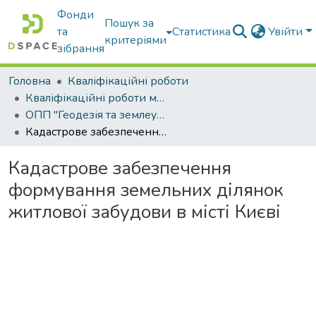
Фонди
Пошук за
та
Статистика
Увійти
критеріями
зібрання
Головна
Кваліфікаційні роботи
Кваліфікаційні роботи магістрів
ОПП "Геодезія та землеустрій"
Кадастрове забезпечення формування земельних ділянок житлової забудови в місті Києві
Кадастрове забезпечення
формування земельних ділянок
житлової забудови в місті Києві