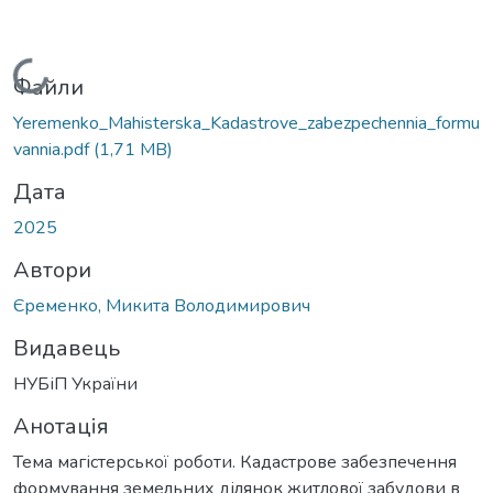
Вантажиться...
Файли
Yeremenko_Mahisterska_Kadastrove_zabezpechennia_formu
vannia.pdf
(1,71 MB)
Дата
2025
Автори
Єременко, Микита Володимирович
Видавець
НУБіП України
Анотація
Тема магістерської роботи. Кадастрове забезпечення
формування земельних ділянок житлової забудови в