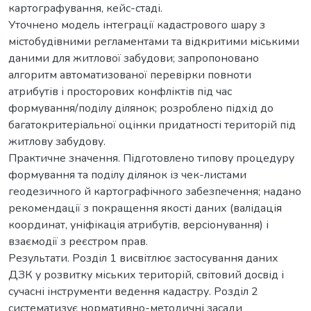
картографування, кейс-стаді.
Уточнено модель інтеграції кадастрового шару з
містобудівними регламентами та відкритими міськими
даними для житлової забудови; запропоновано
алгоритм автоматизованої перевірки повноти
атрибутів і просторових конфліктів під час
формування/поділу ділянок; розроблено підхід до
багатокритеріальної оцінки придатності територій під
житлову забудову.
Практичне значення. Підготовлено типову процедуру
формування та поділу ділянок із чек-листами
геодезичного й картографічного забезпечення; надано
рекомендації з покращення якості даних (валідація
координат, уніфікація атрибутів, версіонування) і
взаємодії з реєстром прав.
Результати. Розділ 1 висвітлює застосування даних
ДЗК у розвитку міських територій, світовий досвід і
сучасні інструменти ведення кадастру. Розділ 2
систематизує нормативно-методичні засади