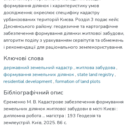
формування ділянок і характеристику умов
дослідження; окреслює специфіку кадастру
урбанізованих територій Києва. Розділ 3 подає кейс
Деснянського району: геодезичне та картографічне
забезпечення формування ділянки житлової забудови,
алгоритм поділу з урахуванням сервітутів та обмежень
і рекомендації для раціонального землекористування.
Ключові слова
державний земельний кадастр
,
житлова забудова
,
формування земельних ділянок
,
state land registry
,
residential development
,
formation of land plots
Бібліографічний опис
Єременко М. В. Кадастрове забезпечення формування
земельних ділянок житлової забудови в місті Києві :
дипломна робота ... магістра : 193 Геодезія та
землеустрій. Київ, 2025. 86 с.