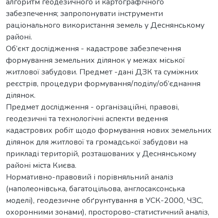
алгоритм геодезичного й картографічного
забезпечення; запропонувати інструменти
раціонального використання земель у Деснянському
районі.
Об’єкт дослідження - кадастрове забезпечення
формування земельних ділянок у межах міської
житлової забудови. Предмет -дані ДЗК та суміжних
реєстрів, процедури формування/поділу/об’єднання
ділянок.
Предмет дослідження - організаційні, правові,
геодезичні та технологічні аспекти ведення
кадастрових робіт щодо формування нових земельних
ділянок для житлової та громадської забудови на
прикладі територій, розташованих у Деснянському
районі міста Києва.
Нормативно-правовий і порівняльний аналіз
(наполеонівська, багатоцільова, англосаксонська
моделі), геодезичне обґрунтування в УСК-2000, ЧЗС,
охоронними зонами), просторово-статистичний аналіз,