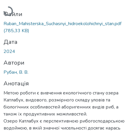
Файли
Ruban_Mahisterska_Suchasnyi_hidroekolohichnyi_stan.pdf
(785,33 KB)
Дата
2024
Автори
Рубан, В. В.
Анотація
Метою роботи є вивчення екологічного стану озера
Катлабух, видового, розмірного складу уловів та
біологічних особливостей аборигенних видів риб, а
також їх продуктивних можливостей.
Озеро Катлабух є перспективною рибогосподарською
водоймою, в якій значної чисельності досягає карась