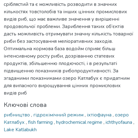
сріблястий та є можливість розводити в значних
кількостях товстолобів та інших цінних промислових
видів риб, що має важливе значення у вирішенні
продовольчої проблеми. Зариблення таких об’єктів
дасть можливість отримувати значну кількість товарної
риби без застосування меліоративних заходів.
Оптимальна кормова база водойм сприяє більш
інтенсивному росту риби, дозріванню статевих
продуктів, збільшенню плодючості, і в результаті
підвищенню показників рибопродуктивності. За
згаданими показниками озеро Катлабух є придатним
для випасного вирощування цінних промислових
видів риб
Ключові слова
рибництво
,
гідрохімічний режим
,
іхтіофауна
,
озеро
Катлабух
,
fish farming
,
hydrochemical regime
,
ichthyofauna
,
Lake Katlabukh