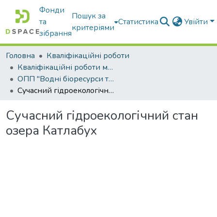
Фонди
Пошук за
та
Статистика
Увійти
критеріями
зібрання
Головна
Кваліфікаційні роботи
Кваліфікаційні роботи магістрів
ОПП "Водні біоресурси та аквакультура"
Сучасний гідроекологічний стан озера Катлабух
Сучасний гідроекологічний стан
озера Катлабух
Вантажиться...