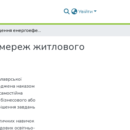
Увійти
Підвищення енергоефективності електричних мереж житлового багатоквартирного будинку
 мереж житлового
алаврської
ерджена наказом
самостійна
 бізнесового або
рішення завдань
ктичних навичок
адових освітньо-