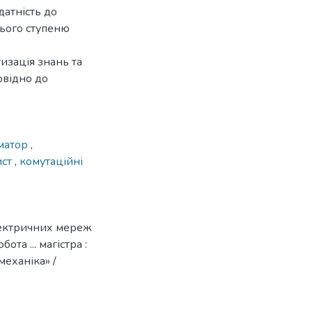
датність до
нього ступеню
изація знань та
овідно до
матор
,
ист
,
комутаційні
лектричних мереж
та ... магістра :
механіка» /