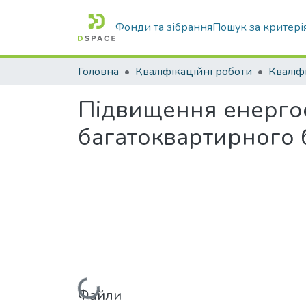
Фонди та зібрання
Пошук за критері
Головна
Кваліфікаційні роботи
Підвищення енерго
багатоквартирного 
Файли