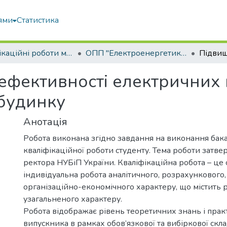
ями
Статистика
Кваліфікаційні роботи магістрів
ОПП "Електроенергетика, електротехніка та електромеханіка"
ефективності електричних
будинку
Анотація
Робота виконана згідно завдання на виконання бак
кваліфікаційної роботи студенту. Тема роботи затв
ректора НУБіП України. Кваліфікаційна робота – це 
індивідуальна робота аналітичного, розрахункового,
організаційно-економічного характеру, що містить 
узагальненого характеру.
Робота відображає рівень теоретичних знань і пра
випускника в рамках обов’язкової та вибіркової скл