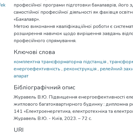
fek
професійної програми підготовки бакалаврів, його з
самостійної професійної діяльності як фахівця освіт
«Бакалавр».
Метою виконання кваліфікаційної роботи є системат
розширення навичок щодо вирішення завдань відп
професійного спрямування.
Ключові слова
комплектна трансформаторна підстанція
,
трансфор
енергоефективність
,
реконструкція
,
релейний зах
апарат
Бібліографічний опис
Журавель В.Ю. Підвищення енергоефективності е
житлового багатоквартирного будинку : дипломна робо
141 «Електроенергетика, електротехніка та електро
Журавель В.Ю. - Київ, 2023. – 72 с.
URI