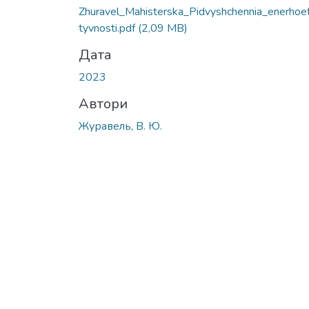
Вантажиться...
Zhuravel_Mahisterska_Pidvyshchennia_enerhoe
tyvnosti.pdf
(2,09 MB)
Дата
2023
Автори
Журавель, В. Ю.