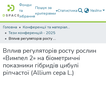
Фонди
Пошук за
та
Статистика
Увійти
критеріями
зібрання
Головна
Конференції та матеріали конференцій
Тези конференцій - 2025
Вплив регуляторів росту рослин «Вимпел 2» на біометричні показники гібридів цибулі ріпчастої (Allium cepa L.)
Вплив регуляторів росту рослин
«Вимпел 2» на біометричні
показники гібридів цибулі
ріпчастої (Allium cepa L.)