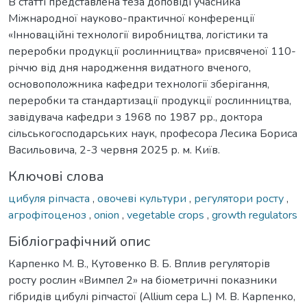
В статті представлена теза доповіді учасника
Міжнародної науково-практичної конференції
«Інноваційні технології виробництва, логістики та
переробки продукції рослинництва» присвяченої 110-
річчю від дня народження видатного вченого,
основоположника кафедри технології зберігання,
переробки та стандартизації продукції рослинництва,
завідувача кафедри з 1968 по 1987 рр., доктора
сільськогосподарських наук, професора Лесика Бориса
Васильовича, 2-3 червня 2025 р. м. Київ.
Ключові слова
цибуля ріпчаста
,
овочеві культури
,
регулятори росту
,
агрофітоценоз
,
onion
,
vegetable crops
,
growth regulators
Бібліографічний опис
Карпенко М. В., Кутовенко В. Б. Вплив регуляторів
росту рослин «Вимпел 2» на біометричні показники
гібридів цибулі ріпчастої (Allium cepa L.) М. В. Карпенко,