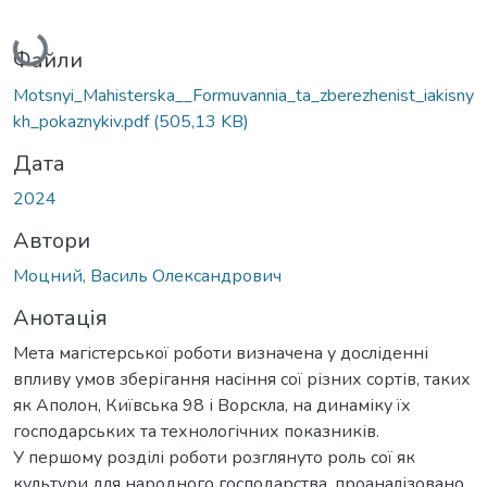
Вантажиться...
Файли
Motsnyi_Mahisterska__Formuvannia_ta_zberezhenist_iakisny
kh_pokaznykiv.pdf
(505,13 KB)
Дата
2024
Автори
Моцний, Василь Олександрович
Анотація
Мета магістерської роботи визначена у досліденні
впливу умов зберігання насіння сої різних сортів, таких
як Аполон, Київська 98 і Ворскла, на динаміку їх
господарських та технологічних показників.
У першому розділі роботи розглянуто роль сої як
культури для народного господарства, проаналізовано