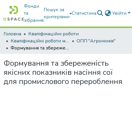
Фонди
Пошук за
та
Статистика
Увійти
критеріями
зібрання
Головна
Кваліфікаційні роботи
Кваліфікаційні роботи магістрів
ОПП "Агрономія"
Формування та збереженість якісних показників насіння сої для промислового перероблення
Формування та збереженість
якісних показників насіння сої
для промислового перероблення