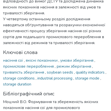
відповідності до вимог ДСТУ та досліджена динаміка
якісних показників насіння в залежності від умов та
тривалості зберігання.
У четвертому останньому розділі дослідження
наводяться обґрунтування та розрахунки економічної
ефективності процесу зберігання насіння сої різних
сортів для подальшого промислового перероблення в
залежності від режимів та тривалості зберігання.
Ключові слова
насіння сої
,
якісні показники
,
умови зберігання
,
промислове перероблення
,
режим зберігання
,
тривалість зберігання
,
soybean seeds
,
quality indicators
,
storage conditions
,
industrial processing
,
storage mode
,
storage duration
Бібліографічний опис
Моцний В.О. Формування та збереженість якісних
показників насіння сої для промислового