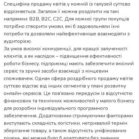
Специфіка продажу квітів у кожній із галузей суттєво
відрізняється. Загалом її можна розділити на такі
напрямки: B2B, B2C, C2C. Для кожної групи покупців
потрібно створити умови, які б задовольняли їхні
потреби та дозволяли найефективніше взаємодіяти з
аудиторією.
За умов високої конкуренції, для кращої залученості
клієнтів, а як наслідок – підвищення ефективності
роботи бізнесу, підприємці мають забезпечити якісний
сервіс та зручні засоби взаємодії з кінцевим
споживачем. Однак сфера роздрібного продажу квітів
суттєво відстає від інших сегментів у плані розвитку
онлайн-сервісів. Це пов’язано передусім із відсутністю
фінансових та технічних можливостей у малого бізнесу
для розробки індивідуального програмного
забезпечення. Додатковими стримуючими факторами
виступають складність логістики, нетривалий термін
зберігання товару, а також відсутність уніфікованих
рішень, які можна було б адаптувати без значних