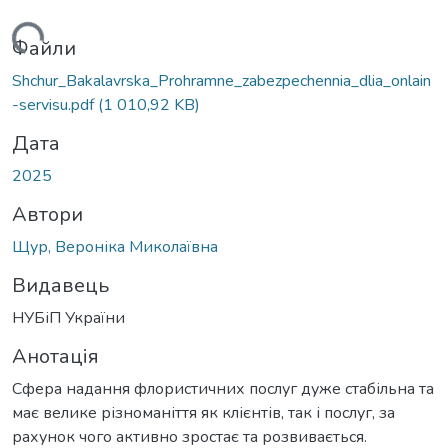
ься...
Файли
Shchur_Bakalavrska_Prohramne_zabezpechennia_dlia_onlain
-servisu.pdf
(1 010,92 KB)
Дата
2025
Автори
Щур, Вероніка Миколаївна
Видавець
НУБіП України
Анотація
Сфера надання флористичних послуг дуже стабільна та
має велике різноманіття як клієнтів, так і послуг, за
рахунок чого активно зростає та розвивається.