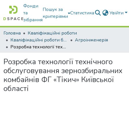
Фонди
Пошук за
та
Статистика
Увійти
критеріями
зібрання
Головна
Кваліфікаційні роботи
Кваліфікаційні роботи бакалаврів
Агроінженерія
Розробка технології технічного обслуговування зернозбиральних комбайнів ФГ «Тікич» Київської області
Розробка технології технічного
обслуговування зернозбиральних
комбайнів ФГ «Тікич» Київської
області