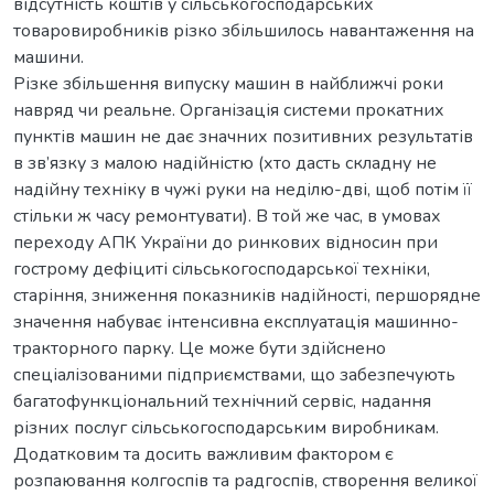
відсутність коштів у сільськогосподарських
товаровиробників різко збільшилось навантаження на
машини.
Різке збільшення випуску машин в найближчі роки
навряд чи реальне. Організація системи прокатних
пунктів машин не дає значних позитивних результатів
в зв’язку з малою надійністю (хто дасть складну не
надійну техніку в чужі руки на неділю-дві, щоб потім її
стільки ж часу ремонтувати). В той же час, в умовах
переходу АПК України до ринкових відносин при
гострому дефіциті сільськогосподарської техніки,
старіння, зниження показників надійності, першорядне
значення набуває інтенсивна експлуатація машинно-
тракторного парку. Це може бути здійснено
спеціалізованими підприємствами, що забезпечують
багатофункціональний технічний сервіс, надання
різних послуг сільськогосподарським виробникам.
Додатковим та досить важливим фактором є
розпаювання колгоспів та радгоспів, створення великої