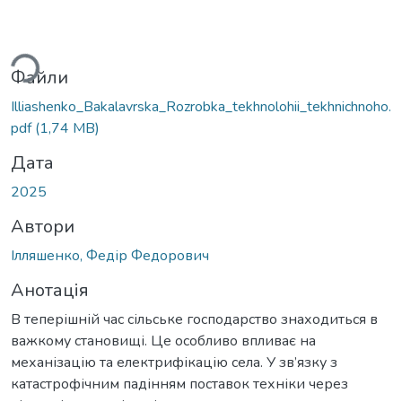
ться...
Файли
Illiashenko_Bakalavrska_Rozrobka_tekhnolohii_tekhnichnoho.
pdf
(1,74 MB)
Дата
2025
Автори
Ілляшенко, Федір Федорович
Анотація
В теперішній час сільське господарство знаходиться в
важкому становищі. Це особливо впливає на
механізацію та електрифікацію села. У зв’язку з
катастрофічним падінням поставок техніки через