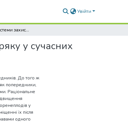
Увійти
Розробка системи захисту посівів цукрового буряку у сучасних агротехнологіях
ряку у сучасних
дників. До того ж
 як попередники,
ми. Раціональне
підвищення
коренеплодів у
іщенні їх після
травами одного