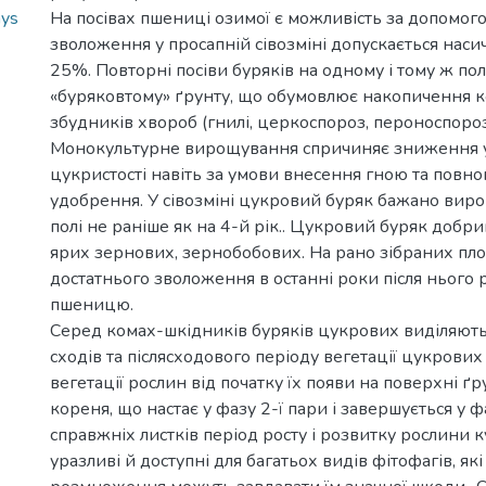
hys
На посівах пшениці озимої є можливість за допомог
зволоження у просапній сівозміні допускається наси
25%. Повторні посіви буряків на одному і тому ж по
«буряковтому» ґрунту, що обумовлює накопичення к
збудників хвороб (гнилі, церкоспороз, пероноспороз
Монокультурне вирощування спричиняє зниження у
цукристості навіть за умови внесення гною та повн
удобрення. У сівозміні цукровий буряк бажано вир
полі не раніше як на 4-й рік.. Цукровий буряк добр
ярих зернових, зернобобових. На рано зібраних пло
достатнього зволоження в останні роки після нього
пшеницю.
Серед комах-шкідників буряків цукрових виділяють 
сходів та післясходового періоду вегетації цукрових
вегетації рослин від початку їх появи на поверхні ґр
кореня, що настає у фазу 2-ї пари і завершується у ф
справжніх листків період росту і розвитку рослини 
уразливі й доступні для багатьох видів фітофагів, як