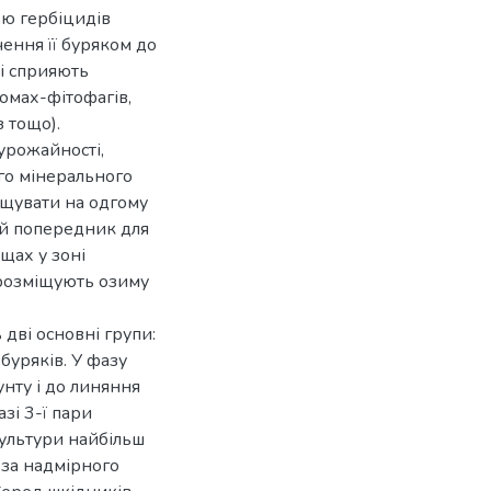
ою гербіцидів
чення її буряком до
лі сприяють
омах-фітофагів,
 тощо).
рожайності,
ого мінерального
ощувати на одгому
ий попередник для
щах у зоні
 розміщують озиму
дві основні групи:
 буряків. У фазу
унту і до линяння
азі 3-ї пари
культури найбільш
і за надмірного