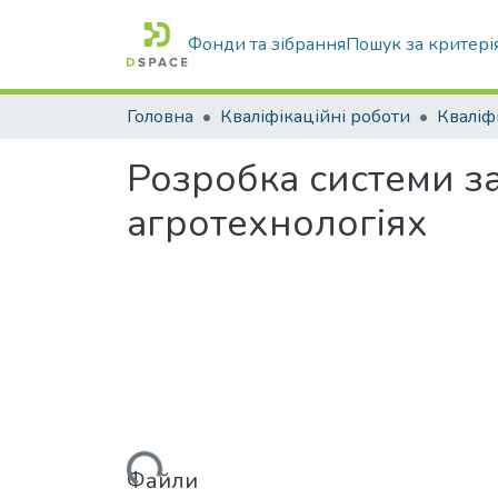
Фонди та зібрання
Пошук за критері
Головна
Кваліфікаційні роботи
Розробка системи за
агротехнологіях
Вантажиться...
Файли