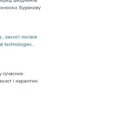
Серед шкідників
тоноски, бурякову
д
,
захист посівів
ral technologies
,
у сучасних
Захист і карантин