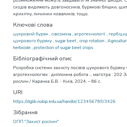
розмноження можуть завдавати їм значної шкоди.. 
сходів виділяють довгоносиків, бурякові блішки, щи
крихітку, личинки коваликів, тощо.
Ключові слова
цукровий буряк
,
сівозміна
,
агротехнології
,
гербіци
цукрового буряку
,
sugar beet
,
crop rotation
,
Agricultu
herbicide
,
protection of sugar beet crops
Бібліографічний опис
Розробка системи захисту посівів цукрового буряку 
агротехнологіях : дипломна робота ... магістра : 202 
рослин / Карачка Б.В. - Київ, 2024. – 86 с.
URI
https://dglib.nubip.edu.ua/handle/123456789/3426
Зібрання
ОПП "Захист рослин"