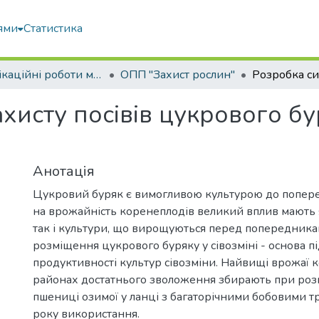
ями
Статистика
Кваліфікаційні роботи магістрів
ОПП "Захист рослин"
хисту посівів цукрового бу
Анотація
Цукровий буряк є вимогливою культурою до попере
на врожайність коренеплодів великий вплив мають
так і культури, що вирощуються перед попередника
розміщення цукрового буряку у сівозміні - основа 
продуктивності культур сівозміни. Найвищі врожаї 
районах достатнього зволоження збирають при розм
пшениці озимої у ланці з багаторічними бобовими 
року використання.