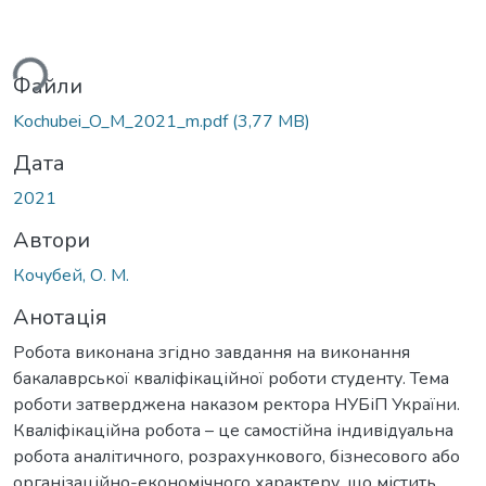
ься...
Файли
Kochubei_O_M_2021_m.pdf
(3,77 MB)
Дата
2021
Автори
Кочубей, О. М.
Анотація
Робота виконана згідно завдання на виконання
бакалаврської кваліфікаційної роботи студенту. Тема
роботи затверджена наказом ректора НУБіП України.
Кваліфікаційна робота – це самостійна індивідуальна
робота аналітичного, розрахункового, бізнесового або
організаційно-економічного характеру, що містить