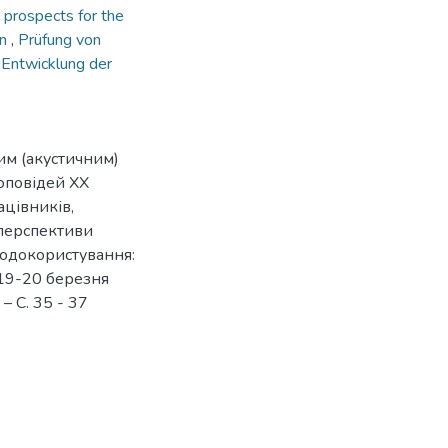
,
prospects for the
gn
,
Prüfung von
 Entwicklung der
им (акустичним)
доповідей ХX
цівників,
 перспективи
родокористування:
 19-20 березня
. – С. 35 - 37