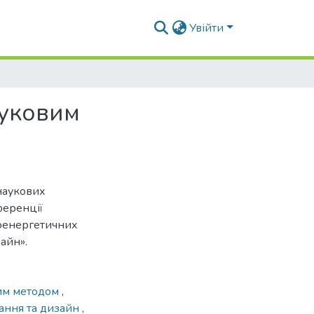
Увійти
вуковим
наукових
ференції
іоенергетичних
айн».
вим методом
,
ання та дизайн
,