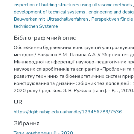
inspection of building structures using ultrasonic methods
development of technical systems
,
engineering and desi
Bauwerken mit Ultraschallverfahren
,
Perspektiven für die
technischen Systeme
Бібліографічний опис
Обстеження будівельних конструкцій ультрозвуков
методом / Бакуліна В.М., Пазина А.А. // Збірник тез 
Міжнародної конференції науково-педагогічних пра
наукових співробітників та аспірантів «Проблеми та
розвитку технічних та біоенергетичних систем при
конструювання та дизайн» : збірник тез доповідей :
2020 року / ред. кол.: З. В. Ружило [та ін.]. - К. : , 2020
URI
https://dglib.nubip.edu.ua/handle/123456789/7536
Зібрання
Тези конференцій - 2020