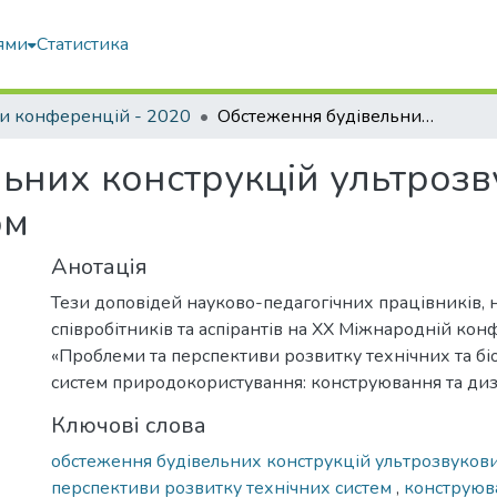
ями
Статистика
и конференцій - 2020
Обстеження будівельних конструкцій ультрозвуковим (акустичним) методом
ьних конструкцій ультроз
ом
Анотація
Тези доповідей науково-педагогічних працівників, 
співробітників та аспірантів на XX Міжнародній кон
«Проблеми та перспективи розвитку технічних та б
систем природокористування: конструювання та диз
Ключові слова
обстеження будівельних конструкцій ультрозвуко
перспективи розвитку технічних систем
,
конструюв