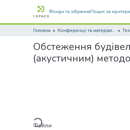
Фонди та зібрання
Пошук за критері
Головна
Конференції та матеріали конференцій
Тез
Обстеження будівел
(акустичним) метод
Вантажиться...
Файли