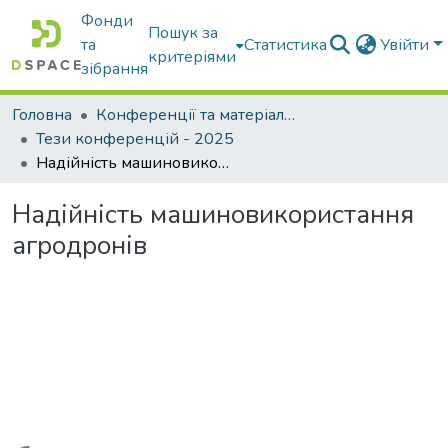
Фонди
Пошук за
та
Статистика
Увійти
критеріями
зібрання
Головна
Конференції та матеріали конференцій
Тези конференцій - 2025
Надійність машиновикористання агродронів
Надійність машиновикористання
агродронів