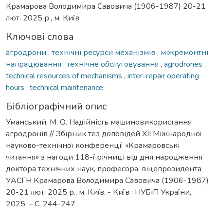
Крамарова Володимира Савовича (1906-1987) 20-21
лют. 2025 р., м. Київ.
Ключові слова
агродрони
,
технічні ресурси механізмів
,
міжремонтні
напрацювання
,
технічне обслуговування
,
agrodrones
,
technical resources of mechanisms
,
inter-repair operating
hours
,
technical maintenance
Бібліографічний опис
Уманський, М. О. Надійність машиновикористання
агродронів // Збірник тез доповідей ХІІ Міжнародної
науково-технічної конференції «Крамаровські
читання» з нагоди 118-ї річниці від дня народження
доктора технічних наук, професора, віцепрезидента
УАСГН Крамарова Володимира Савовича (1906-1987)
20-21 лют. 2025 р., м. Київ. - Київ : НУБіП України,
2025. – С. 244-247.