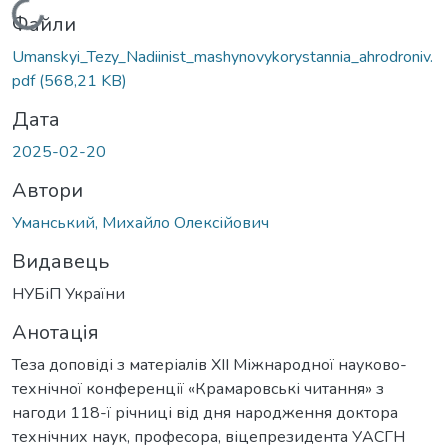
Вантажиться...
Файли
Umanskyi_Tezy_Nadiinist_mashynovykorystannia_ahrodroniv.
pdf
(568,21 KB)
Дата
2025-02-20
Автори
Уманський, Михайло Олексійович
Видавець
НУБіП України
Анотація
Теза доповіді з матеріалів ХІІ Міжнародної науково-
технічної конференції «Крамаровські читання» з
нагоди 118-ї річниці від дня народження доктора
технічних наук, професора, віцепрезидента УАСГН