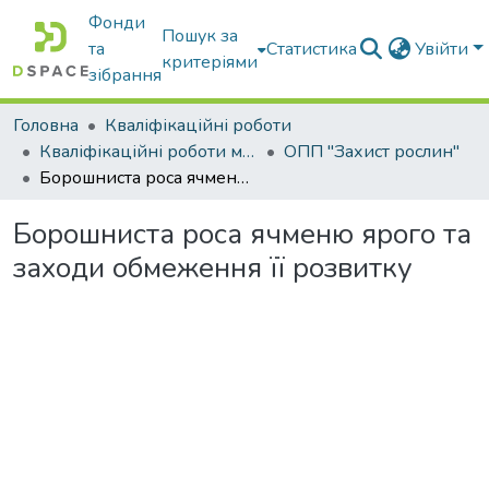
Фонди
Пошук за
та
Статистика
Увійти
критеріями
зібрання
Головна
Кваліфікаційні роботи
Кваліфікаційні роботи магістрів
ОПП "Захист рослин"
Борошниста роса ячменю ярого та заходи обмеження її розвитку
Борошниста роса ячменю ярого та
заходи обмеження її розвитку
Вантажиться...