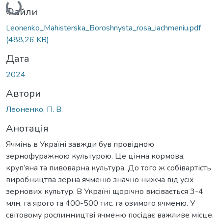
Файли
Leonenko_Mahisterska_Boroshnysta_rosa_iachmeniu.pdf
(488,26 KB)
Дата
2024
Автори
Леоненко, П. В.
Анотація
Ячмінь в Україні завжди був провідною
зернофуражною культурою. Це цінна кормова,
круп’яна та пивоварна культура. До того ж собівартість
виробництва зерна ячменю значно нижча від усіх
зернових культур. В Україні щорічно висівається 3-4
млн. га ярого та 400-500 тис. га озимого ячменю. У
світовому рослинництві ячменю посідає важливе місце.