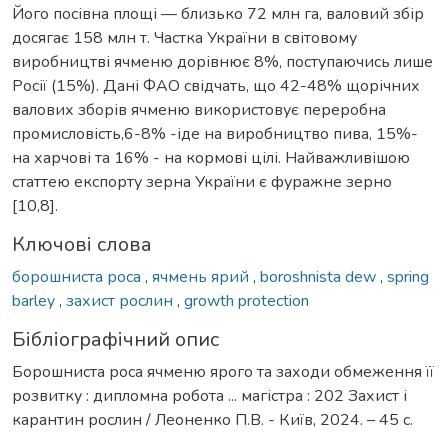
Його посівна площі — близько 72 млн га, валовий збір
досягає 158 млн т. Частка України в світовому
виробництві ячменю дорівнює 8%, поступаючись лише
Росії (15%). Дані ФАО свідчать, що 42-48% щорічних
валових зборів ячменю використовує переробна
промисловість,6-8% -іде на виробництво пива, 15%-
на харчові та 16% - на кормові цілі. Найважливішою
статтею експорту зерна України є фуражне зерно
[10,8].
Ключові слова
борошниста роса
,
ячмень ярий
,
boroshnista dew
,
spring
barley
,
захист рослин
,
growth protection
Бібліографічний опис
Борошниста роса ячменю ярого та заходи обмеження її
розвитку : дипломна робота ... магістра : 202 Захист і
карантин рослин / Леоненко П.В. - Київ, 2024. – 45 с.